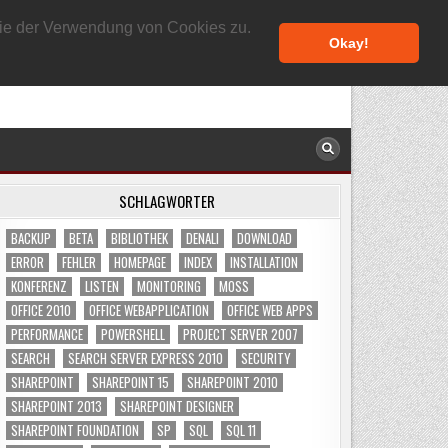
6. AUGUST 2026
 Sie der Verwendung von Cookies zu.
Okay!
SCHLAGWÖRTER
BACKUP
BETA
BIBLIOTHEK
DENALI
DOWNLOAD
ERROR
FEHLER
HOMEPAGE
INDEX
INSTALLATION
KONFERENZ
LISTEN
MONITORING
MOSS
OFFICE 2010
OFFICE WEBAPPLICATION
OFFICE WEB APPS
PERFORMANCE
POWERSHELL
PROJECT SERVER 2007
SEARCH
SEARCH SERVER EXPRESS 2010
SECURITY
SHAREPOINT
SHAREPOINT 15
SHAREPOINT 2010
SHAREPOINT 2013
SHAREPOINT DESIGNER
SHAREPOINT FOUNDATION
SP
SQL
SQL 11