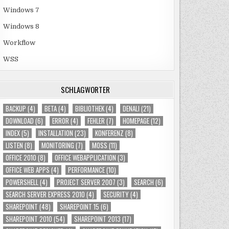
Windows 7
Windows 8
Workflow
WSS
SCHLAGWÖRTER
BACKUP
(4)
BETA
(4)
BIBLIOTHEK
(4)
DENALI
(21)
DOWNLOAD
(6)
ERROR
(4)
FEHLER
(7)
HOMEPAGE
(12)
INDEX
(5)
INSTALLATION
(23)
KONFERENZ
(8)
LISTEN
(8)
MONITORING
(7)
MOSS
(11)
OFFICE 2010
(8)
OFFICE WEBAPPLICATION
(3)
OFFICE WEB APPS
(4)
PERFORMANCE
(10)
POWERSHELL
(4)
PROJECT SERVER 2007
(3)
SEARCH
(6)
SEARCH SERVER EXPRESS 2010
(4)
SECURITY
(4)
SHAREPOINT
(48)
SHAREPOINT 15
(6)
SHAREPOINT 2010
(54)
SHAREPOINT 2013
(17)