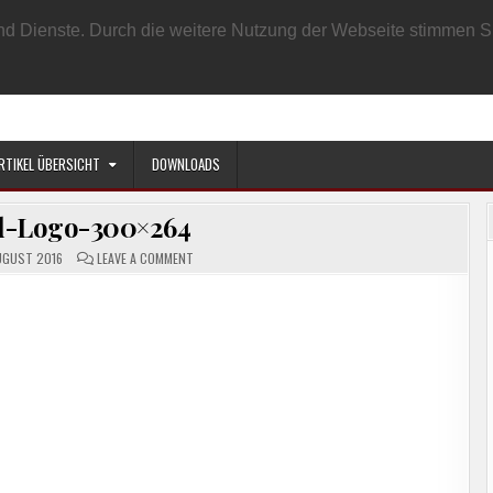
EN BENUTZER
DATENSCHUTZRICHTLINIE
IMPRESSUM
SAMPLE PAGE
e und Dienste. Durch die weitere Nutzung der Webseite stimmen
RTIKEL ÜBERSICHT
DOWNLOADS
d-Logo-300×264
ON
UGUST 2016
LEAVE A COMMENT
CROPPED-
LOGO-
300×264