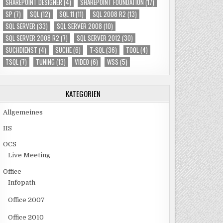
SHAREPOINT DESIGNER
(4)
SHAREPOINT FOUNDATION
(17)
SP
(7)
SQL
(12)
SQL 11
(11)
SQL 2008 R2
(13)
SQL SERVER
(33)
SQL SERVER 2008
(10)
SQL SERVER 2008 R2
(7)
SQL SERVER 2012
(30)
SUCHDIENST
(4)
SUCHE
(6)
T-SQL
(36)
TOOL
(4)
TSQL
(7)
TUNING
(13)
VIDEO
(6)
WSS
(5)
KATEGORIEN
Allgemeines
IIS
OCS
Live Meeting
Office
Infopath
Office 2007
Office 2010