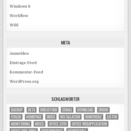
Windows 8
Workflow
WSS
META
Anmelden
Eintrags-Feed
Kommentar-Feed
WordPress.org
SCHLAGWÖRTER
BACKUP
BETA
BIBLIOTHEK
DENALI
DOWNLOAD
ERROR
FEHLER
HOMEPAGE
INDEX
INSTALLATION
KONFERENZ
LISTEN
MONITORING
MOSS
OFFICE 2010
OFFICE WEBAPPLICATION
OFFICE WEB APPS
PERFORMANCE
POWERSHELL