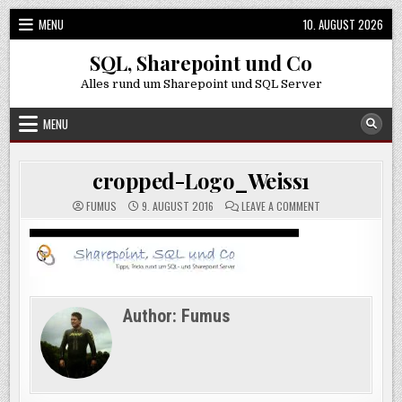
Skip
MENU
10. AUGUST 2026
to
content
SQL, Sharepoint und Co
Alles rund um Sharepoint und SQL Server
MENU
cropped-Logo_Weiss1
ON
FUMUS
9. AUGUST 2016
LEAVE A COMMENT
CROPPED-
LOGO_WEISS1
Author:
Fumus