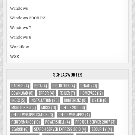
Windows
Windows 2008 R2
Windows 7
Windows 8
Workflow
WSS
SCHLAGWÖRTER
BACKUP
(4)
BETA
(4)
BIBLIOTHEK
(4)
DENALI
(21)
DOWNLOAD
(6)
ERROR
(4)
FEHLER
(7)
HOMEPAGE
(12)
INDEX
(5)
INSTALLATION
(23)
KONFERENZ
(8)
LISTEN
(8)
MONITORING
(7)
MOSS
(11)
OFFICE 2010
(8)
OFFICE WEBAPPLICATION
(3)
OFFICE WEB APPS
(4)
PERFORMANCE
(10)
POWERSHELL
(4)
PROJECT SERVER 2007
(3)
SEARCH
(6)
SEARCH SERVER EXPRESS 2010
(4)
SECURITY
(4)