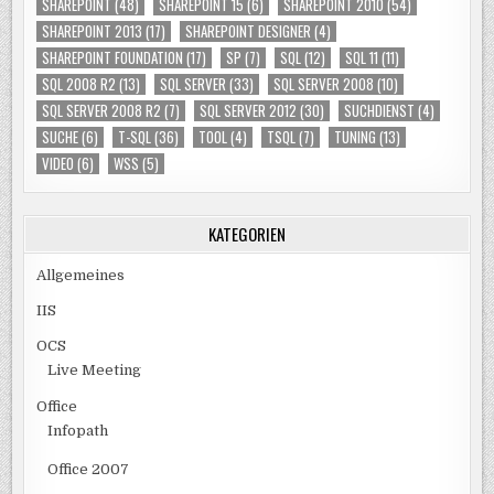
SHAREPOINT
(48)
SHAREPOINT 15
(6)
SHAREPOINT 2010
(54)
SHAREPOINT 2013
(17)
SHAREPOINT DESIGNER
(4)
SHAREPOINT FOUNDATION
(17)
SP
(7)
SQL
(12)
SQL 11
(11)
SQL 2008 R2
(13)
SQL SERVER
(33)
SQL SERVER 2008
(10)
SQL SERVER 2008 R2
(7)
SQL SERVER 2012
(30)
SUCHDIENST
(4)
SUCHE
(6)
T-SQL
(36)
TOOL
(4)
TSQL
(7)
TUNING
(13)
VIDEO
(6)
WSS
(5)
KATEGORIEN
Allgemeines
IIS
OCS
Live Meeting
Office
Infopath
Office 2007