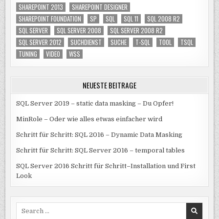
SHAREPOINT 2013
SHAREPOINT DESIGNER
SHAREPOINT FOUNDATION
SP
SQL
SQL 11
SQL 2008 R2
SQL SERVER
SQL SERVER 2008
SQL SERVER 2008 R2
SQL SERVER 2012
SUCHDIENST
SUCHE
T-SQL
TOOL
TSQL
TUNING
VIDEO
WSS
NEUESTE BEITRÄGE
SQL Server 2019 – static data masking – Du Opfer!
MinRole – Oder wie alles etwas einfacher wird
Schritt für Schritt: SQL 2016 – Dynamic Data Masking
Schritt für Schritt: SQL Server 2016 – temporal tables
SQL Server 2016 Schritt für Schritt–Installation und First
Look
Search
for: