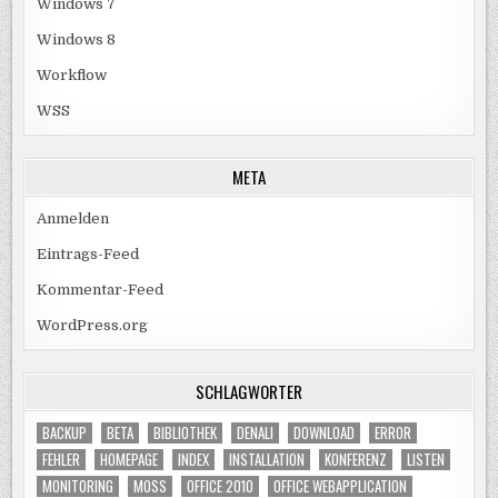
Windows 7
Windows 8
Workflow
WSS
META
Anmelden
Eintrags-Feed
Kommentar-Feed
WordPress.org
SCHLAGWÖRTER
BACKUP
BETA
BIBLIOTHEK
DENALI
DOWNLOAD
ERROR
FEHLER
HOMEPAGE
INDEX
INSTALLATION
KONFERENZ
LISTEN
MONITORING
MOSS
OFFICE 2010
OFFICE WEBAPPLICATION