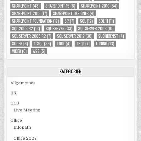
SHAREPOINT
(48)
SHAREPOINT 15
(6)
SHAREPOINT 2010
(54)
SHAREPOINT 2013
(17)
SHAREPOINT DESIGNER
(4)
SHAREPOINT FOUNDATION
(17)
SP
(7)
SQL
(12)
SQL 11
(11)
SQL 2008 R2
(13)
SQL SERVER
(33)
SQL SERVER 2008
(10)
SQL SERVER 2008 R2
(7)
SQL SERVER 2012
(30)
SUCHDIENST
(4)
SUCHE
(6)
T-SQL
(36)
TOOL
(4)
TSQL
(7)
TUNING
(13)
VIDEO
(6)
WSS
(5)
KATEGORIEN
Allgemeines
IIS
OCS
Live Meeting
Office
Infopath
Office 2007