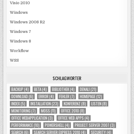
Visio 2010
Windows
Windows 2008 R2
Windows 7
Windows 8
Workflow
WSS
SCHLAGWÖRTER
BACKUP
(4)
BETA
(4)
BIBLIOTHEK
(4)
DENALI
(21)
DOWNLOAD
(6)
ERROR
(4)
FEHLER
(7)
HOMEPAGE
(12)
INDEX
(5)
INSTALLATION
(23)
KONFERENZ
(8)
LISTEN
(8)
MONITORING
(7)
MOSS
(11)
OFFICE 2010
(8)
OFFICE WEBAPPLICATION
(3)
OFFICE WEB APPS
(4)
PERFORMANCE
(10)
POWERSHELL
(4)
PROJECT SERVER 2007
(3)
SEARCH
(6)
SEARCH SERVER EXPRESS 2010
(4)
SECURITY
(4)