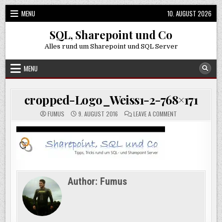
Skip
MENU
10. AUGUST 2026
to
content
SQL, Sharepoint und Co
Alles rund um Sharepoint und SQL Server
MENU
cropped-Logo_Weiss1-2-768×171
ON
FUMUS
9. AUGUST 2016
LEAVE A COMMENT
CROPPED-
LOGO_WEISS1-
2-
768×171
Author:
Fumus