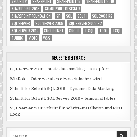
SECURITY
SHAREPOINT
SHAREPOINT 15
SHAREPOINT 2010
SHAREPOINT 2013
SHAREPOINT DESIGNER
SHAREPOINT FOUNDATION
SP
SQL
SQL 11
SQL 2008 R2
SQL SERVER
SQL SERVER 2008
SQL SERVER 2008 R2
SQL SERVER 2012
SUCHDIENST
SUCHE
T-SQL
TOOL
TSQL
TUNING
VIDEO
WSS
NEUESTE BEITRÄGE
SQL Server 2019 – static data masking – Du Opfer!
MinRole – Oder wie alles etwas einfacher wird
Schritt für Schritt: SQL 2016 – Dynamic Data Masking
Schritt für Schritt: SQL Server 2016 – temporal tables
SQL Server 2016 Schritt für Schritt–Installation und First
Look
Search