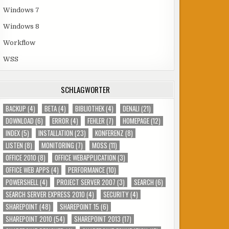
Windows 7
Windows 8
Workflow
WSS
SCHLAGWÖRTER
BACKUP
(4)
BETA
(4)
BIBLIOTHEK
(4)
DENALI
(21)
DOWNLOAD
(6)
ERROR
(4)
FEHLER
(7)
HOMEPAGE
(12)
INDEX
(5)
INSTALLATION
(23)
KONFERENZ
(8)
LISTEN
(8)
MONITORING
(7)
MOSS
(11)
OFFICE 2010
(8)
OFFICE WEBAPPLICATION
(3)
OFFICE WEB APPS
(4)
PERFORMANCE
(10)
POWERSHELL
(4)
PROJECT SERVER 2007
(3)
SEARCH
(6)
SEARCH SERVER EXPRESS 2010
(4)
SECURITY
(4)
SHAREPOINT
(48)
SHAREPOINT 15
(6)
SHAREPOINT 2010
(54)
SHAREPOINT 2013
(17)