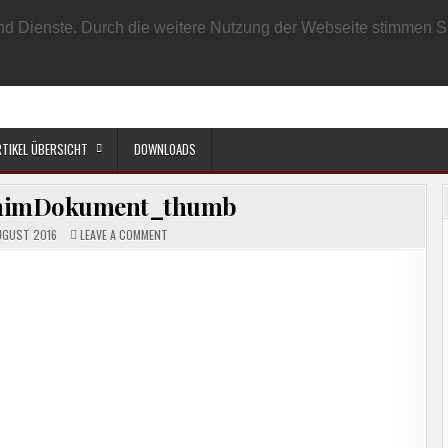
EN BENUTZER
DATENSCHUTZRICHTLINIE
IMPRESSUM
SAMPLE PAGE
e und Dienste. Durch die weitere Nutzung der Webseite stimmen
RTIKEL ÜBERSICHT
DOWNLOADS
enimDokument_thumb
ON
UGUST 2016
LEAVE A COMMENT
EIGENSCHAFTENIMDOKUMENT_THUMB