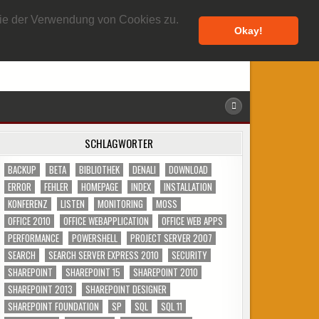
6. AUGUST 2026
 Sie der Verwendung von Cookies zu.
Okay!
SCHLAGWÖRTER
BACKUP
BETA
BIBLIOTHEK
DENALI
DOWNLOAD
ERROR
FEHLER
HOMEPAGE
INDEX
INSTALLATION
KONFERENZ
LISTEN
MONITORING
MOSS
OFFICE 2010
OFFICE WEBAPPLICATION
OFFICE WEB APPS
PERFORMANCE
POWERSHELL
PROJECT SERVER 2007
SEARCH
SEARCH SERVER EXPRESS 2010
SECURITY
SHAREPOINT
SHAREPOINT 15
SHAREPOINT 2010
SHAREPOINT 2013
SHAREPOINT DESIGNER
SHAREPOINT FOUNDATION
SP
SQL
SQL 11