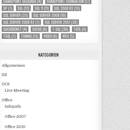
SHAREPOINT DESIGNER
(4)
SHAREPOINT FOUNDATION
(17)
SP
(7)
SQL
(12)
SQL 11
(11)
SQL 2008 R2
(13)
SQL SERVER
(33)
SQL SERVER 2008
(10)
SQL SERVER 2008 R2
(7)
SQL SERVER 2012
(30)
SUCHDIENST
(4)
SUCHE
(6)
T-SQL
(36)
TOOL
(4)
TSQL
(7)
TUNING
(13)
VIDEO
(6)
WSS
(5)
KATEGORIEN
Allgemeines
IIS
OCS
Live Meeting
Office
Infopath
Office 2007
Office 2010