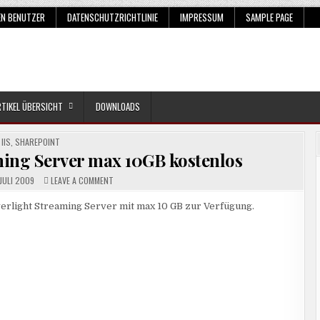
EN BENUTZER
DATENSCHUTZRICHTLINIE
IMPRESSUM
SAMPLE PAGE
RTIKEL ÜBERSICHT
DOWNLOADS
POSTED
IIS
,
SHAREPOINT
IN
ing Server max 10GB kostenlos
ON
 JULI 2009
LEAVE A COMMENT
SCHON
GESEHEN?
STREAMING
ilverlight Streaming Server mit max 10 GB zur Verfügung.
SERVER
MAX
10GB
KOSTENLOS