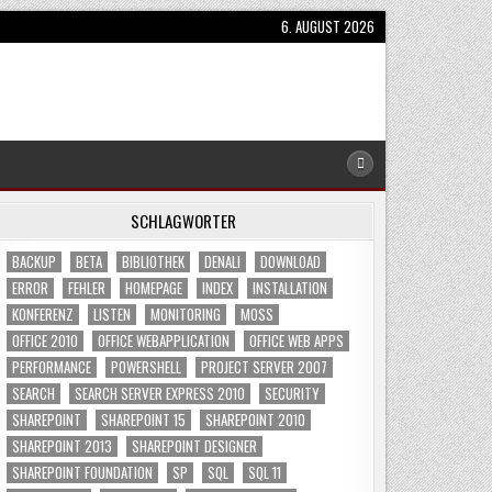
6. AUGUST 2026
SCHLAGWÖRTER
BACKUP
BETA
BIBLIOTHEK
DENALI
DOWNLOAD
ERROR
FEHLER
HOMEPAGE
INDEX
INSTALLATION
KONFERENZ
LISTEN
MONITORING
MOSS
OFFICE 2010
OFFICE WEBAPPLICATION
OFFICE WEB APPS
PERFORMANCE
POWERSHELL
PROJECT SERVER 2007
SEARCH
SEARCH SERVER EXPRESS 2010
SECURITY
SHAREPOINT
SHAREPOINT 15
SHAREPOINT 2010
SHAREPOINT 2013
SHAREPOINT DESIGNER
SHAREPOINT FOUNDATION
SP
SQL
SQL 11