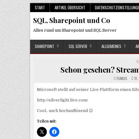
Skip
START
ARTIKEL ÜBERSICHT
DATENSCHUTZEINSTELLUNG
to
SQL, Sharepoint und Co
content
Alles rund um Sharepoint und SQL Server
SHAREPOINT
SQL SERVER
ALLGEMEINES
A
Schon gesehen? Stream
FUMUS
11.
Microsoft stellt auf seiner Live Plattform einen S
http://silverlight.live.com/
Cool.. auch hochauflösend 😉
Teilen mit: