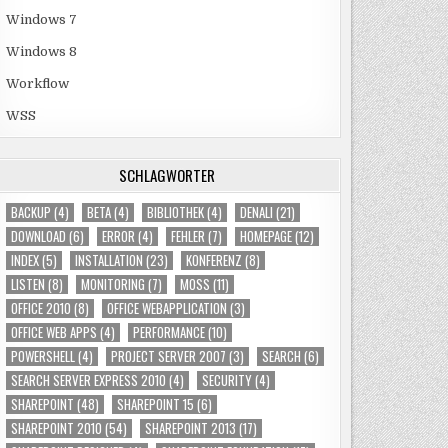
Windows 7
Windows 8
Workflow
WSS
SCHLAGWÖRTER
BACKUP
(4)
BETA
(4)
BIBLIOTHEK
(4)
DENALI
(21)
DOWNLOAD
(6)
ERROR
(4)
FEHLER
(7)
HOMEPAGE
(12)
INDEX
(5)
INSTALLATION
(23)
KONFERENZ
(8)
LISTEN
(8)
MONITORING
(7)
MOSS
(11)
OFFICE 2010
(8)
OFFICE WEBAPPLICATION
(3)
OFFICE WEB APPS
(4)
PERFORMANCE
(10)
POWERSHELL
(4)
PROJECT SERVER 2007
(3)
SEARCH
(6)
SEARCH SERVER EXPRESS 2010
(4)
SECURITY
(4)
SHAREPOINT
(48)
SHAREPOINT 15
(6)
SHAREPOINT 2010
(54)
SHAREPOINT 2013
(17)