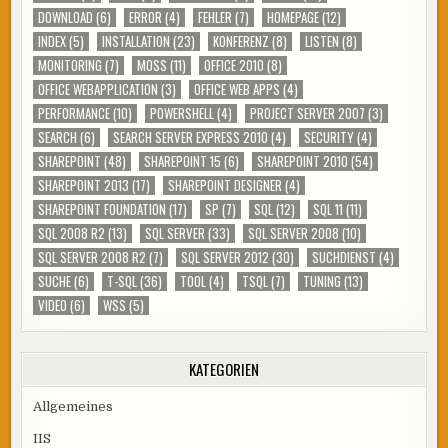
DOWNLOAD
(6)
ERROR
(4)
FEHLER
(7)
HOMEPAGE
(12)
INDEX
(5)
INSTALLATION
(23)
KONFERENZ
(8)
LISTEN
(8)
MONITORING
(7)
MOSS
(11)
OFFICE 2010
(8)
OFFICE WEBAPPLICATION
(3)
OFFICE WEB APPS
(4)
PERFORMANCE
(10)
POWERSHELL
(4)
PROJECT SERVER 2007
(3)
SEARCH
(6)
SEARCH SERVER EXPRESS 2010
(4)
SECURITY
(4)
SHAREPOINT
(48)
SHAREPOINT 15
(6)
SHAREPOINT 2010
(54)
SHAREPOINT 2013
(17)
SHAREPOINT DESIGNER
(4)
SHAREPOINT FOUNDATION
(17)
SP
(7)
SQL
(12)
SQL 11
(11)
SQL 2008 R2
(13)
SQL SERVER
(33)
SQL SERVER 2008
(10)
SQL SERVER 2008 R2
(7)
SQL SERVER 2012
(30)
SUCHDIENST
(4)
SUCHE
(6)
T-SQL
(36)
TOOL
(4)
TSQL
(7)
TUNING
(13)
VIDEO
(6)
WSS
(5)
KATEGORIEN
Allgemeines
IIS