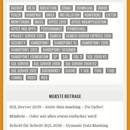
BACKUP
BETA
BIBLIOTHEK
DENALI
DOWNLOAD
ERROR
FEHLER
HOMEPAGE
INDEX
INSTALLATION
KONFERENZ
LISTEN
MONITORING
MOSS
OFFICE 2010
OFFICE WEBAPPLICATION
OFFICE WEB APPS
PERFORMANCE
POWERSHELL
PROJECT SERVER 2007
SEARCH
SEARCH SERVER EXPRESS 2010
SECURITY
SHAREPOINT
SHAREPOINT 15
SHAREPOINT 2010
SHAREPOINT 2013
SHAREPOINT DESIGNER
SHAREPOINT FOUNDATION
SP
SQL
SQL 11
SQL 2008 R2
SQL SERVER
SQL SERVER 2008
SQL SERVER 2008 R2
SQL SERVER 2012
SUCHDIENST
SUCHE
T-SQL
TOOL
TSQL
TUNING
VIDEO
WSS
NEUESTE BEITRÄGE
SQL Server 2019 – static data masking – Du Opfer!
MinRole – Oder wie alles etwas einfacher wird
Schritt für Schritt: SQL 2016 – Dynamic Data Masking