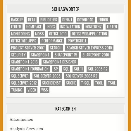
SCHLAGWÖRTER
BACKUP
BETA
BIBLIOTHEK
DENALI
DOWNLOAD
ERROR
FEHLER
HOMEPAGE
INDEX
INSTALLATION
KONFERENZ
LISTEN
MONITORING
MOSS
OFFICE 2010
OFFICE WEBAPPLICATION
OFFICE WEB APPS
PERFORMANCE
POWERSHELL
PROJECT SERVER 2007
SEARCH
SEARCH SERVER EXPRESS 2010
SECURITY
SHAREPOINT
SHAREPOINT 15
SHAREPOINT 2010
SHAREPOINT 2013
SHAREPOINT DESIGNER
SHAREPOINT FOUNDATION
SP
SQL
SQL 11
SQL 2008 R2
SQL SERVER
SQL SERVER 2008
SQL SERVER 2008 R2
SQL SERVER 2012
SUCHDIENST
SUCHE
T-SQL
TOOL
TSQL
TUNING
VIDEO
WSS
KATEGORIEN
Allgemeines
Analysis Services