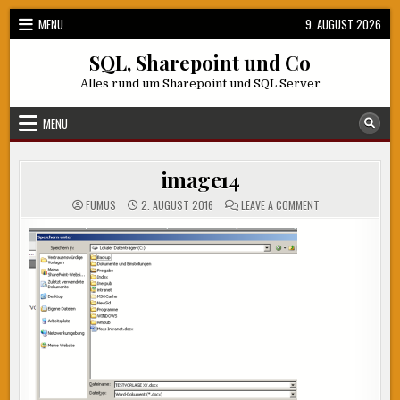
Skip
MENU
9. AUGUST 2026
to
content
SQL, Sharepoint und Co
Alles rund um Sharepoint und SQL Server
MENU
image14
ON
FUMUS
2. AUGUST 2016
LEAVE A COMMENT
IMAGE14