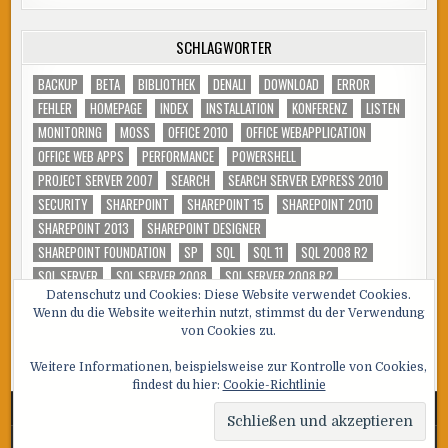
SCHLAGWÖRTER
BACKUP
BETA
BIBLIOTHEK
DENALI
DOWNLOAD
ERROR
FEHLER
HOMEPAGE
INDEX
INSTALLATION
KONFERENZ
LISTEN
MONITORING
MOSS
OFFICE 2010
OFFICE WEBAPPLICATION
OFFICE WEB APPS
PERFORMANCE
POWERSHELL
PROJECT SERVER 2007
SEARCH
SEARCH SERVER EXPRESS 2010
SECURITY
SHAREPOINT
SHAREPOINT 15
SHAREPOINT 2010
SHAREPOINT 2013
SHAREPOINT DESIGNER
SHAREPOINT FOUNDATION
SP
SQL
SQL 11
SQL 2008 R2
SQL SERVER
SQL SERVER 2008
SQL SERVER 2008 R2
Datenschutz und Cookies: Diese Website verwendet Cookies.
SQL SERVER 2012
SUCHDIENST
SUCHE
T-SQL
TOOL
TSQL
Wenn du die Website weiterhin nutzt, stimmst du der Verwendung
TUNING
VIDEO
WSS
von Cookies zu.
Weitere Informationen, beispielsweise zur Kontrolle von Cookies,
findest du hier:
Cookie-Richtlinie
Copyright © 2026 SQL, Sharepoint und Co