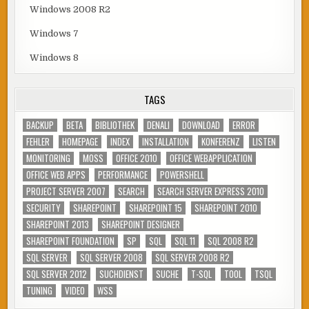
Windows 2008 R2
Windows 7
Windows 8
TAGS
BACKUP
BETA
BIBLIOTHEK
DENALI
DOWNLOAD
ERROR
FEHLER
HOMEPAGE
INDEX
INSTALLATION
KONFERENZ
LISTEN
MONITORING
MOSS
OFFICE 2010
OFFICE WEBAPPLICATION
OFFICE WEB APPS
PERFORMANCE
POWERSHELL
PROJECT SERVER 2007
SEARCH
SEARCH SERVER EXPRESS 2010
SECURITY
SHAREPOINT
SHAREPOINT 15
SHAREPOINT 2010
SHAREPOINT 2013
SHAREPOINT DESIGNER
SHAREPOINT FOUNDATION
SP
SQL
SQL 11
SQL 2008 R2
SQL SERVER
SQL SERVER 2008
SQL SERVER 2008 R2
SQL SERVER 2012
SUCHDIENST
SUCHE
T-SQL
TOOL
TSQL
TUNING
VIDEO
WSS