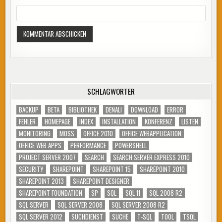
SCHLAGWÖRTER
BACKUP
BETA
BIBLIOTHEK
DENALI
DOWNLOAD
ERROR
FEHLER
HOMEPAGE
INDEX
INSTALLATION
KONFERENZ
LISTEN
MONITORING
MOSS
OFFICE 2010
OFFICE WEBAPPLICATION
OFFICE WEB APPS
PERFORMANCE
POWERSHELL
PROJECT SERVER 2007
SEARCH
SEARCH SERVER EXPRESS 2010
SECURITY
SHAREPOINT
SHAREPOINT 15
SHAREPOINT 2010
SHAREPOINT 2013
SHAREPOINT DESIGNER
SHAREPOINT FOUNDATION
SP
SQL
SQL 11
SQL 2008 R2
SQL SERVER
SQL SERVER 2008
SQL SERVER 2008 R2
SQL SERVER 2012
SUCHDIENST
SUCHE
T-SQL
TOOL
TSQL