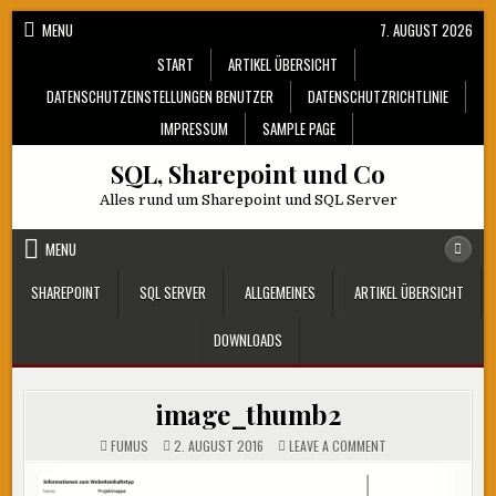
Skip
MENU
7. AUGUST 2026
to
START
ARTIKEL ÜBERSICHT
content
DATENSCHUTZEINSTELLUNGEN BENUTZER
DATENSCHUTZRICHTLINIE
IMPRESSUM
SAMPLE PAGE
SQL, Sharepoint und Co
Alles rund um Sharepoint und SQL Server
MENU
SHAREPOINT
SQL SERVER
ALLGEMEINES
ARTIKEL ÜBERSICHT
DOWNLOADS
image_thumb2
ON
FUMUS
2. AUGUST 2016
LEAVE A COMMENT
IMAGE_THUMB2