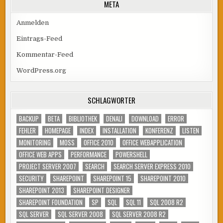
META
Anmelden
Eintrags-Feed
Kommentar-Feed
WordPress.org
SCHLAGWÖRTER
BACKUP
BETA
BIBLIOTHEK
DENALI
DOWNLOAD
ERROR
FEHLER
HOMEPAGE
INDEX
INSTALLATION
KONFERENZ
LISTEN
MONITORING
MOSS
OFFICE 2010
OFFICE WEBAPPLICATION
OFFICE WEB APPS
PERFORMANCE
POWERSHELL
PROJECT SERVER 2007
SEARCH
SEARCH SERVER EXPRESS 2010
SECURITY
SHAREPOINT
SHAREPOINT 15
SHAREPOINT 2010
SHAREPOINT 2013
SHAREPOINT DESIGNER
SHAREPOINT FOUNDATION
SP
SQL
SQL 11
SQL 2008 R2
SQL SERVER
SQL SERVER 2008
SQL SERVER 2008 R2