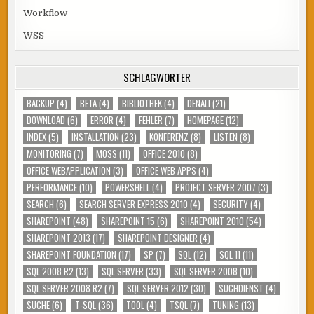
Workflow
WSS
SCHLAGWÖRTER
BACKUP
(4)
BETA
(4)
BIBLIOTHEK
(4)
DENALI
(21)
DOWNLOAD
(6)
ERROR
(4)
FEHLER
(7)
HOMEPAGE
(12)
INDEX
(5)
INSTALLATION
(23)
KONFERENZ
(8)
LISTEN
(8)
MONITORING
(7)
MOSS
(11)
OFFICE 2010
(8)
OFFICE WEBAPPLICATION
(3)
OFFICE WEB APPS
(4)
PERFORMANCE
(10)
POWERSHELL
(4)
PROJECT SERVER 2007
(3)
SEARCH
(6)
SEARCH SERVER EXPRESS 2010
(4)
SECURITY
(4)
SHAREPOINT
(48)
SHAREPOINT 15
(6)
SHAREPOINT 2010
(54)
SHAREPOINT 2013
(17)
SHAREPOINT DESIGNER
(4)
SHAREPOINT FOUNDATION
(17)
SP
(7)
SQL
(12)
SQL 11
(11)
SQL 2008 R2
(13)
SQL SERVER
(33)
SQL SERVER 2008
(10)
SQL SERVER 2008 R2
(7)
SQL SERVER 2012
(30)
SUCHDIENST
(4)
SUCHE
(6)
T-SQL
(36)
TOOL
(4)
TSQL
(7)
TUNING
(13)