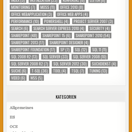
MONITORING
(7)
MOSS
(11)
OFFICE 2010
(8)
OFFICE WEBAPPLICATION
(3)
OFFICE WEB APPS
(4)
PERFORMANCE
(10)
POWERSHELL
(4)
PROJECT SERVER 2007
(3)
SEARCH
(6)
SEARCH SERVER EXPRESS 2010
(4)
SECURITY
(4)
SHAREPOINT
(48)
SHAREPOINT 15
(6)
SHAREPOINT 2010
(54)
SHAREPOINT 2013
(17)
SHAREPOINT DESIGNER
(4)
SHAREPOINT FOUNDATION
(17)
SP
(7)
SQL
(12)
SQL 11
(11)
SQL 2008 R2
(13)
SQL SERVER
(33)
SQL SERVER 2008
(10)
SQL SERVER 2008 R2
(7)
SQL SERVER 2012
(30)
SUCHDIENST
(4)
SUCHE
(6)
T-SQL
(36)
TOOL
(4)
TSQL
(7)
TUNING
(13)
VIDEO
(6)
WSS
(5)
KATEGORIEN
Allgemeines
IIS
OCS