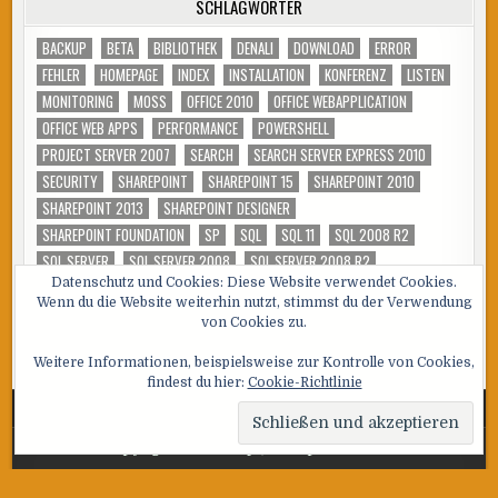
SCHLAGWÖRTER
BACKUP
BETA
BIBLIOTHEK
DENALI
DOWNLOAD
ERROR
FEHLER
HOMEPAGE
INDEX
INSTALLATION
KONFERENZ
LISTEN
MONITORING
MOSS
OFFICE 2010
OFFICE WEBAPPLICATION
OFFICE WEB APPS
PERFORMANCE
POWERSHELL
PROJECT SERVER 2007
SEARCH
SEARCH SERVER EXPRESS 2010
SECURITY
SHAREPOINT
SHAREPOINT 15
SHAREPOINT 2010
SHAREPOINT 2013
SHAREPOINT DESIGNER
SHAREPOINT FOUNDATION
SP
SQL
SQL 11
SQL 2008 R2
SQL SERVER
SQL SERVER 2008
SQL SERVER 2008 R2
Datenschutz und Cookies: Diese Website verwendet Cookies.
SQL SERVER 2012
SUCHDIENST
SUCHE
T-SQL
TOOL
TSQL
Wenn du die Website weiterhin nutzt, stimmst du der Verwendung
TUNING
VIDEO
WSS
von Cookies zu.
Weitere Informationen, beispielsweise zur Kontrolle von Cookies,
findest du hier:
Cookie-Richtlinie
Copyright © 2026 SQL, Sharepoint und Co
Design by ThemesDNA.com