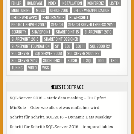
FEHLER
HOMEPAGE
INDEX
INSTALLATION
KONFERENZ
LISTEN
MONITORING
MOSS
OFFICE 2010
OFFICE WEBAPPLICATION
OFFICE WEB APPS
PERFORMANCE
POWERSHELL
PROJECT SERVER 2007
SEARCH
SEARCH SERVER EXPRESS 2010
SECURITY
SHAREPOINT
SHAREPOINT 15
SHAREPOINT 2010
SHAREPOINT 2013
SHAREPOINT DESIGNER
SHAREPOINT FOUNDATION
SP
SQL
SQL 11
SQL 2008 R2
SQL SERVER
SQL SERVER 2008
SQL SERVER 2008 R2
SQL SERVER 2012
SUCHDIENST
SUCHE
T-SQL
TOOL
TSQL
TUNING
VIDEO
WSS
NEUESTE BEITRÄGE
SQL Server 2019 – static data masking – Du Opfer!
MinRole – Oder wie alles etwas einfacher wird
Schritt für Schritt: SQL 2016 – Dynamic Data Masking
Schritt für Schritt: SQL Server 2016 – temporal tables