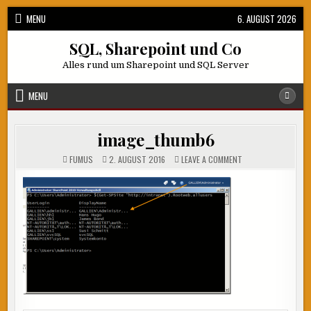
Skip
MENU
6. AUGUST 2026
to
content
SQL, Sharepoint und Co
Alles rund um Sharepoint und SQL Server
MENU
image_thumb6
ON
FUMUS
2. AUGUST 2016
LEAVE A COMMENT
IMAGE_THUMB6