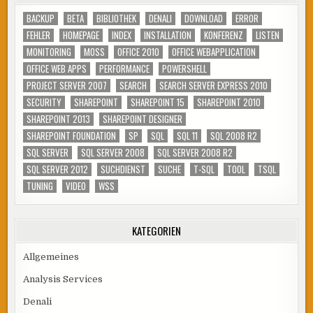
BACKUP
BETA
BIBLIOTHEK
DENALI
DOWNLOAD
ERROR
FEHLER
HOMEPAGE
INDEX
INSTALLATION
KONFERENZ
LISTEN
MONITORING
MOSS
OFFICE 2010
OFFICE WEBAPPLICATION
OFFICE WEB APPS
PERFORMANCE
POWERSHELL
PROJECT SERVER 2007
SEARCH
SEARCH SERVER EXPRESS 2010
SECURITY
SHAREPOINT
SHAREPOINT 15
SHAREPOINT 2010
SHAREPOINT 2013
SHAREPOINT DESIGNER
SHAREPOINT FOUNDATION
SP
SQL
SQL 11
SQL 2008 R2
SQL SERVER
SQL SERVER 2008
SQL SERVER 2008 R2
SQL SERVER 2012
SUCHDIENST
SUCHE
T-SQL
TOOL
TSQL
TUNING
VIDEO
WSS
KATEGORIEN
Allgemeines
Analysis Services
Denali