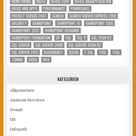
MONITORING
MOSS
OFFICE 2010
OFFICE WEBAPPLICATION
OFFICE WEB APPS
PERFORMANCE
POWERSHELL
PROJECT SERVER 2007
SEARCH
SEARCH SERVER EXPRESS 2010
SECURITY
SHAREPOINT
SHAREPOINT 15
SHAREPOINT 2010
SHAREPOINT 2013
SHAREPOINT DESIGNER
SHAREPOINT FOUNDATION
SP
SQL
SQL 11
SQL 2008 R2
SQL SERVER
SQL SERVER 2008
SQL SERVER 2008 R2
SQL SERVER 2012
SUCHDIENST
SUCHE
T-SQL
TOOL
TSQL
TUNING
VIDEO
WSS
KATEGORIEN
Allgemeines
Analysis Services
Denali
IIS
Infopath