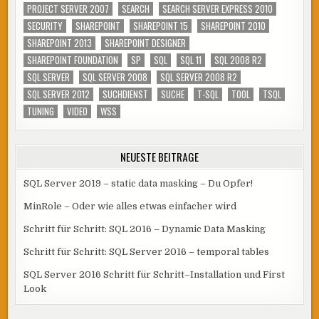
PROJECT SERVER 2007
SEARCH
SEARCH SERVER EXPRESS 2010
SECURITY
SHAREPOINT
SHAREPOINT 15
SHAREPOINT 2010
SHAREPOINT 2013
SHAREPOINT DESIGNER
SHAREPOINT FOUNDATION
SP
SQL
SQL 11
SQL 2008 R2
SQL SERVER
SQL SERVER 2008
SQL SERVER 2008 R2
SQL SERVER 2012
SUCHDIENST
SUCHE
T-SQL
TOOL
TSQL
TUNING
VIDEO
WSS
NEUESTE BEITRÄGE
SQL Server 2019 – static data masking – Du Opfer!
MinRole – Oder wie alles etwas einfacher wird
Schritt für Schritt: SQL 2016 – Dynamic Data Masking
Schritt für Schritt: SQL Server 2016 – temporal tables
SQL Server 2016 Schritt für Schritt–Installation und First
Look