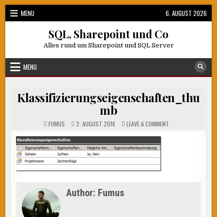
Skip
MENU
6. AUGUST 2026
to
content
SQL, Sharepoint und Co
Alles rund um Sharepoint und SQL Server
MENU
Klassifizierungseigenschaften_thu
mb
ON
FUMUS
2. AUGUST 2016
LEAVE A COMMENT
KLASSIFIZIERUNGS
Author:
Fumus