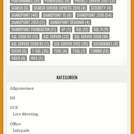
PERFORMANCE
(10)
POWERSHELL
(4)
PROJECT SERVER 2007
(3)
SEARCH
(6)
SEARCH SERVER EXPRESS 2010
(4)
SECURITY
(4)
SHAREPOINT
(48)
SHAREPOINT 15
(6)
SHAREPOINT 2010
(54)
SHAREPOINT 2013
(17)
SHAREPOINT DESIGNER
(4)
SHAREPOINT FOUNDATION
(17)
SP
(7)
SQL
(12)
SQL 11
(11)
SQL 2008 R2
(13)
SQL SERVER
(33)
SQL SERVER 2008
(10)
SQL SERVER 2008 R2
(7)
SQL SERVER 2012
(30)
SUCHDIENST
(4)
SUCHE
(6)
T-SQL
(36)
TOOL
(4)
TSQL
(7)
TUNING
(13)
VIDEO
(6)
WSS
(5)
KATEGORIEN
Allgemeines
IIS
OCS
Live Meeting
Office
Infopath