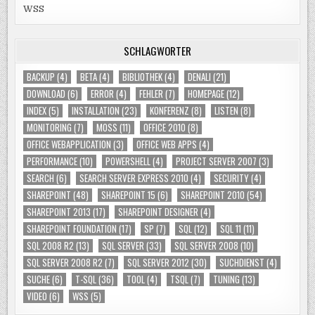
WSS
SCHLAGWÖRTER
BACKUP
(4)
BETA
(4)
BIBLIOTHEK
(4)
DENALI
(21)
DOWNLOAD
(6)
ERROR
(4)
FEHLER
(7)
HOMEPAGE
(12)
INDEX
(5)
INSTALLATION
(23)
KONFERENZ
(8)
LISTEN
(8)
MONITORING
(7)
MOSS
(11)
OFFICE 2010
(8)
OFFICE WEBAPPLICATION
(3)
OFFICE WEB APPS
(4)
PERFORMANCE
(10)
POWERSHELL
(4)
PROJECT SERVER 2007
(3)
SEARCH
(6)
SEARCH SERVER EXPRESS 2010
(4)
SECURITY
(4)
SHAREPOINT
(48)
SHAREPOINT 15
(6)
SHAREPOINT 2010
(54)
SHAREPOINT 2013
(17)
SHAREPOINT DESIGNER
(4)
SHAREPOINT FOUNDATION
(17)
SP
(7)
SQL
(12)
SQL 11
(11)
SQL 2008 R2
(13)
SQL SERVER
(33)
SQL SERVER 2008
(10)
SQL SERVER 2008 R2
(7)
SQL SERVER 2012
(30)
SUCHDIENST
(4)
SUCHE
(6)
T-SQL
(36)
TOOL
(4)
TSQL
(7)
TUNING
(13)
VIDEO
(6)
WSS
(5)