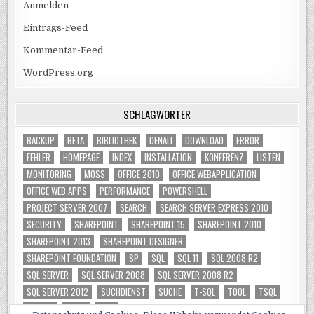
Anmelden
Eintrags-Feed
Kommentar-Feed
WordPress.org
SCHLAGWÖRTER
BACKUP
BETA
BIBLIOTHEK
DENALI
DOWNLOAD
ERROR
FEHLER
HOMEPAGE
INDEX
INSTALLATION
KONFERENZ
LISTEN
MONITORING
MOSS
OFFICE 2010
OFFICE WEBAPPLICATION
OFFICE WEB APPS
PERFORMANCE
POWERSHELL
PROJECT SERVER 2007
SEARCH
SEARCH SERVER EXPRESS 2010
SECURITY
SHAREPOINT
SHAREPOINT 15
SHAREPOINT 2010
SHAREPOINT 2013
SHAREPOINT DESIGNER
SHAREPOINT FOUNDATION
SP
SQL
SQL 11
SQL 2008 R2
SQL SERVER
SQL SERVER 2008
SQL SERVER 2008 R2
SQL SERVER 2012
SUCHDIENST
SUCHE
T-SQL
TOOL
TSQL
TUNING
VIDEO
WSS