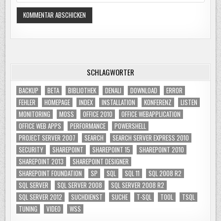
SCHLAGWÖRTER
BACKUP
BETA
BIBLIOTHEK
DENALI
DOWNLOAD
ERROR
FEHLER
HOMEPAGE
INDEX
INSTALLATION
KONFERENZ
LISTEN
MONITORING
MOSS
OFFICE 2010
OFFICE WEBAPPLICATION
OFFICE WEB APPS
PERFORMANCE
POWERSHELL
PROJECT SERVER 2007
SEARCH
SEARCH SERVER EXPRESS 2010
SECURITY
SHAREPOINT
SHAREPOINT 15
SHAREPOINT 2010
SHAREPOINT 2013
SHAREPOINT DESIGNER
SHAREPOINT FOUNDATION
SP
SQL
SQL 11
SQL 2008 R2
SQL SERVER
SQL SERVER 2008
SQL SERVER 2008 R2
SQL SERVER 2012
SUCHDIENST
SUCHE
T-SQL
TOOL
TSQL
TUNING
VIDEO
WSS