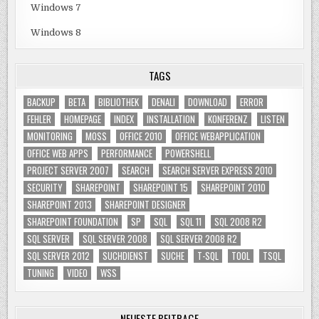
Windows 7
Windows 8
TAGS
BACKUP
BETA
BIBLIOTHEK
DENALI
DOWNLOAD
ERROR
FEHLER
HOMEPAGE
INDEX
INSTALLATION
KONFERENZ
LISTEN
MONITORING
MOSS
OFFICE 2010
OFFICE WEBAPPLICATION
OFFICE WEB APPS
PERFORMANCE
POWERSHELL
PROJECT SERVER 2007
SEARCH
SEARCH SERVER EXPRESS 2010
SECURITY
SHAREPOINT
SHAREPOINT 15
SHAREPOINT 2010
SHAREPOINT 2013
SHAREPOINT DESIGNER
SHAREPOINT FOUNDATION
SP
SQL
SQL 11
SQL 2008 R2
SQL SERVER
SQL SERVER 2008
SQL SERVER 2008 R2
SQL SERVER 2012
SUCHDIENST
SUCHE
T-SQL
TOOL
TSQL
TUNING
VIDEO
WSS
NEUESTE BEITRÄGE