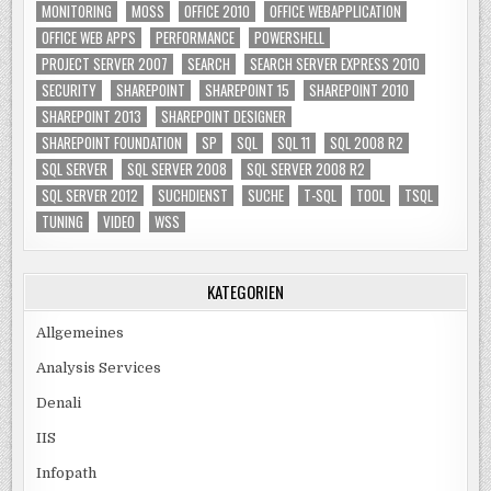
MONITORING
MOSS
OFFICE 2010
OFFICE WEBAPPLICATION
OFFICE WEB APPS
PERFORMANCE
POWERSHELL
PROJECT SERVER 2007
SEARCH
SEARCH SERVER EXPRESS 2010
SECURITY
SHAREPOINT
SHAREPOINT 15
SHAREPOINT 2010
SHAREPOINT 2013
SHAREPOINT DESIGNER
SHAREPOINT FOUNDATION
SP
SQL
SQL 11
SQL 2008 R2
SQL SERVER
SQL SERVER 2008
SQL SERVER 2008 R2
SQL SERVER 2012
SUCHDIENST
SUCHE
T-SQL
TOOL
TSQL
TUNING
VIDEO
WSS
KATEGORIEN
Allgemeines
Analysis Services
Denali
IIS
Infopath