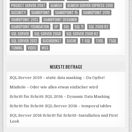
PROJECT SERVER 2007
SEARCH
SEARCH SERVER EXPRESS 2010
SECURITY
SHAREPOINT
SHAREPOINT 15
SHAREPOINT 2010
SHAREPOINT 2013
SHAREPOINT DESIGNER
SHAREPOINT FOUNDATION
SP
SQL
SQL 11
SQL 2008 R2
SQL SERVER
SQL SERVER 2008
SQL SERVER 2008 R2
SQL SERVER 2012
SUCHDIENST
SUCHE
T-SQL
TOOL
TSQL
TUNING
VIDEO
WSS
NEUESTE BEITRÄGE
SQL Server 2019 – static data masking – Du Opfer!
MinRole – Oder wie alles etwas einfacher wird
Schritt für Schritt: SQL 2016 – Dynamic Data Masking
Schritt für Schritt: SQL Server 2016 – temporal tables
SQL Server 2016 Schritt für Schritt–Installation und First
Look