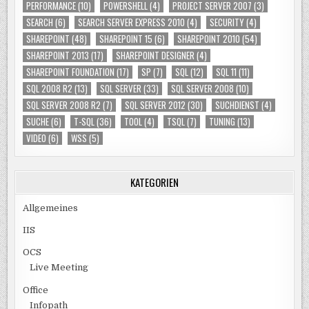
PERFORMANCE
(10)
POWERSHELL
(4)
PROJECT SERVER 2007
(3)
SEARCH
(6)
SEARCH SERVER EXPRESS 2010
(4)
SECURITY
(4)
SHAREPOINT
(48)
SHAREPOINT 15
(6)
SHAREPOINT 2010
(54)
SHAREPOINT 2013
(17)
SHAREPOINT DESIGNER
(4)
SHAREPOINT FOUNDATION
(17)
SP
(7)
SQL
(12)
SQL 11
(11)
SQL 2008 R2
(13)
SQL SERVER
(33)
SQL SERVER 2008
(10)
SQL SERVER 2008 R2
(7)
SQL SERVER 2012
(30)
SUCHDIENST
(4)
SUCHE
(6)
T-SQL
(36)
TOOL
(4)
TSQL
(7)
TUNING
(13)
VIDEO
(6)
WSS
(5)
KATEGORIEN
Allgemeines
IIS
OCS
Live Meeting
Office
Infopath