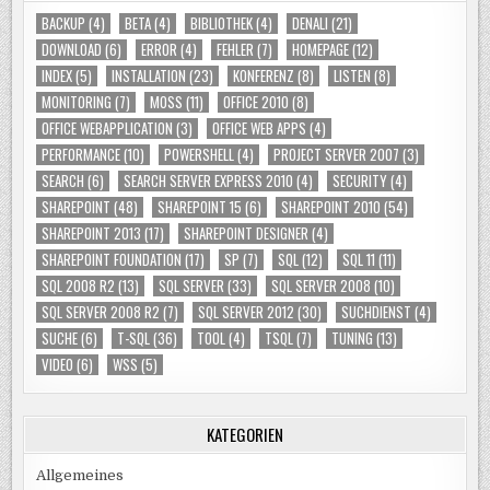
BACKUP
(4)
BETA
(4)
BIBLIOTHEK
(4)
DENALI
(21)
DOWNLOAD
(6)
ERROR
(4)
FEHLER
(7)
HOMEPAGE
(12)
INDEX
(5)
INSTALLATION
(23)
KONFERENZ
(8)
LISTEN
(8)
MONITORING
(7)
MOSS
(11)
OFFICE 2010
(8)
OFFICE WEBAPPLICATION
(3)
OFFICE WEB APPS
(4)
PERFORMANCE
(10)
POWERSHELL
(4)
PROJECT SERVER 2007
(3)
SEARCH
(6)
SEARCH SERVER EXPRESS 2010
(4)
SECURITY
(4)
SHAREPOINT
(48)
SHAREPOINT 15
(6)
SHAREPOINT 2010
(54)
SHAREPOINT 2013
(17)
SHAREPOINT DESIGNER
(4)
SHAREPOINT FOUNDATION
(17)
SP
(7)
SQL
(12)
SQL 11
(11)
SQL 2008 R2
(13)
SQL SERVER
(33)
SQL SERVER 2008
(10)
SQL SERVER 2008 R2
(7)
SQL SERVER 2012
(30)
SUCHDIENST
(4)
SUCHE
(6)
T-SQL
(36)
TOOL
(4)
TSQL
(7)
TUNING
(13)
VIDEO
(6)
WSS
(5)
KATEGORIEN
Allgemeines