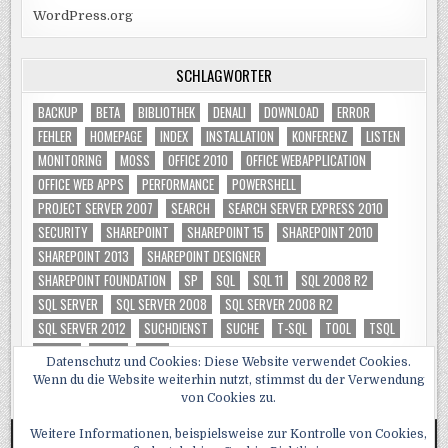
WordPress.org
SCHLAGWÖRTER
BACKUP
BETA
BIBLIOTHEK
DENALI
DOWNLOAD
ERROR
FEHLER
HOMEPAGE
INDEX
INSTALLATION
KONFERENZ
LISTEN
MONITORING
MOSS
OFFICE 2010
OFFICE WEBAPPLICATION
OFFICE WEB APPS
PERFORMANCE
POWERSHELL
PROJECT SERVER 2007
SEARCH
SEARCH SERVER EXPRESS 2010
SECURITY
SHAREPOINT
SHAREPOINT 15
SHAREPOINT 2010
SHAREPOINT 2013
SHAREPOINT DESIGNER
SHAREPOINT FOUNDATION
SP
SQL
SQL 11
SQL 2008 R2
SQL SERVER
SQL SERVER 2008
SQL SERVER 2008 R2
SQL SERVER 2012
SUCHDIENST
SUCHE
T-SQL
TOOL
TSQL
TUNING
VIDEO
WSS
Datenschutz und Cookies: Diese Website verwendet Cookies.
Wenn du die Website weiterhin nutzt, stimmst du der Verwendung
von Cookies zu.
Weitere Informationen, beispielsweise zur Kontrolle von Cookies,