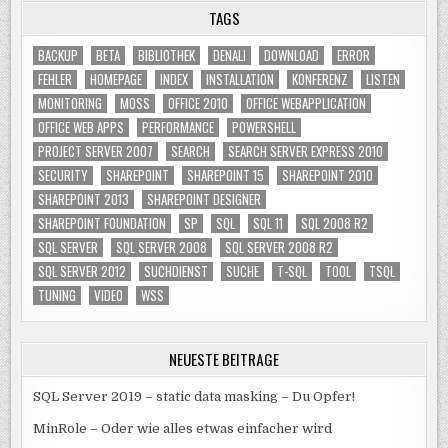
TAGS
BACKUP
BETA
BIBLIOTHEK
DENALI
DOWNLOAD
ERROR
FEHLER
HOMEPAGE
INDEX
INSTALLATION
KONFERENZ
LISTEN
MONITORING
MOSS
OFFICE 2010
OFFICE WEBAPPLICATION
OFFICE WEB APPS
PERFORMANCE
POWERSHELL
PROJECT SERVER 2007
SEARCH
SEARCH SERVER EXPRESS 2010
SECURITY
SHAREPOINT
SHAREPOINT 15
SHAREPOINT 2010
SHAREPOINT 2013
SHAREPOINT DESIGNER
SHAREPOINT FOUNDATION
SP
SQL
SQL 11
SQL 2008 R2
SQL SERVER
SQL SERVER 2008
SQL SERVER 2008 R2
SQL SERVER 2012
SUCHDIENST
SUCHE
T-SQL
TOOL
TSQL
TUNING
VIDEO
WSS
NEUESTE BEITRÄGE
SQL Server 2019 – static data masking – Du Opfer!
MinRole – Oder wie alles etwas einfacher wird