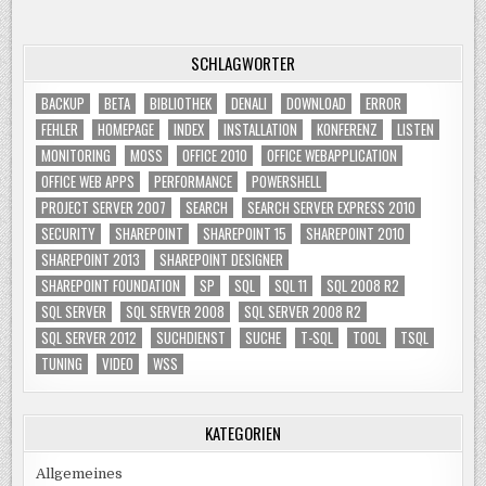
SCHLAGWÖRTER
BACKUP
BETA
BIBLIOTHEK
DENALI
DOWNLOAD
ERROR
FEHLER
HOMEPAGE
INDEX
INSTALLATION
KONFERENZ
LISTEN
MONITORING
MOSS
OFFICE 2010
OFFICE WEBAPPLICATION
OFFICE WEB APPS
PERFORMANCE
POWERSHELL
PROJECT SERVER 2007
SEARCH
SEARCH SERVER EXPRESS 2010
SECURITY
SHAREPOINT
SHAREPOINT 15
SHAREPOINT 2010
SHAREPOINT 2013
SHAREPOINT DESIGNER
SHAREPOINT FOUNDATION
SP
SQL
SQL 11
SQL 2008 R2
SQL SERVER
SQL SERVER 2008
SQL SERVER 2008 R2
SQL SERVER 2012
SUCHDIENST
SUCHE
T-SQL
TOOL
TSQL
TUNING
VIDEO
WSS
KATEGORIEN
Allgemeines