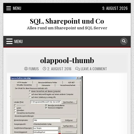
Skip
MENU
9. AUGUST 2026
to
content
SQL, Sharepoint und Co
Alles rund um Sharepoint und SQL Server
MENU
olappool-thumb
ON
FUMUS
2. AUGUST 2016
LEAVE A COMMENT
OLAPPOOL-
THUMB