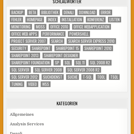
SCHLAGWÖRTER
BACKUP
BETA
BIBLIOTHEK
DENALI
DOWNLOAD
ERROR
FEHLER
HOMEPAGE
INDEX
INSTALLATION
KONFERENZ
LISTEN
MONITORING
MOSS
OFFICE 2010
OFFICE WEBAPPLICATION
OFFICE WEB APPS
PERFORMANCE
POWERSHELL
PROJECT SERVER 2007
SEARCH
SEARCH SERVER EXPRESS 2010
SECURITY
SHAREPOINT
SHAREPOINT 15
SHAREPOINT 2010
SHAREPOINT 2013
SHAREPOINT DESIGNER
SHAREPOINT FOUNDATION
SP
SQL
SQL 11
SQL 2008 R2
SQL SERVER
SQL SERVER 2008
SQL SERVER 2008 R2
SQL SERVER 2012
SUCHDIENST
SUCHE
T-SQL
TOOL
TSQL
TUNING
VIDEO
WSS
KATEGORIEN
Allgemeines
Analysis Services
Denali