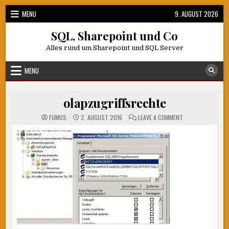
Skip
MENU
9. AUGUST 2026
to
content
SQL, Sharepoint und Co
Alles rund um Sharepoint und SQL Server
MENU
olapzugriffsrechte
ON
FUMUS
2. AUGUST 2016
LEAVE A COMMENT
OLAPZUGRIFFSRE