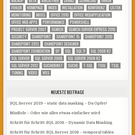
BACKUP
BETA
BIBLIOTHEK
DENALI
DOWNLOAD
ERROR
FEHLER
HOMEPAGE
INDEX
INSTALLATION
KONFERENZ
LISTEN
MONITORING
MOSS
OFFICE 2010
OFFICE WEBAPPLICATION
OFFICE WEB APPS
PERFORMANCE
POWERSHELL
PROJECT SERVER 2007
SEARCH
SEARCH SERVER EXPRESS 2010
SECURITY
SHAREPOINT
SHAREPOINT 15
SHAREPOINT 2010
SHAREPOINT 2013
SHAREPOINT DESIGNER
SHAREPOINT FOUNDATION
SP
SQL
SQL 11
SQL 2008 R2
SQL SERVER
SQL SERVER 2008
SQL SERVER 2008 R2
SQL SERVER 2012
SUCHDIENST
SUCHE
T-SQL
TOOL
TSQL
TUNING
VIDEO
WSS
NEUESTE BEITRÄGE
SQL Server 2019 – static data masking – Du Opfer!
MinRole – Oder wie alles etwas einfacher wird
Schritt für Schritt: SQL 2016 – Dynamic Data Masking
Schritt für Schritt: SQL Server 2016 – temporal tables