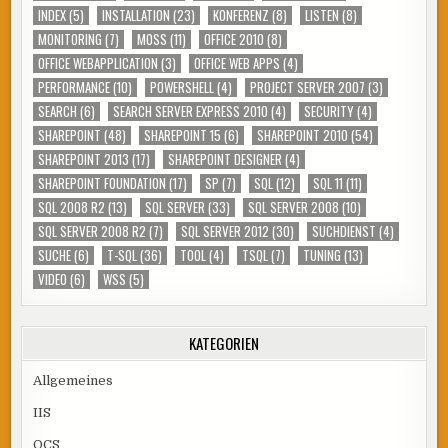
INDEX
(5)
INSTALLATION
(23)
KONFERENZ
(8)
LISTEN
(8)
MONITORING
(7)
MOSS
(11)
OFFICE 2010
(8)
OFFICE WEBAPPLICATION
(3)
OFFICE WEB APPS
(4)
PERFORMANCE
(10)
POWERSHELL
(4)
PROJECT SERVER 2007
(3)
SEARCH
(6)
SEARCH SERVER EXPRESS 2010
(4)
SECURITY
(4)
SHAREPOINT
(48)
SHAREPOINT 15
(6)
SHAREPOINT 2010
(54)
SHAREPOINT 2013
(17)
SHAREPOINT DESIGNER
(4)
SHAREPOINT FOUNDATION
(17)
SP
(7)
SQL
(12)
SQL 11
(11)
SQL 2008 R2
(13)
SQL SERVER
(33)
SQL SERVER 2008
(10)
SQL SERVER 2008 R2
(7)
SQL SERVER 2012
(30)
SUCHDIENST
(4)
SUCHE
(6)
T-SQL
(36)
TOOL
(4)
TSQL
(7)
TUNING
(13)
VIDEO
(6)
WSS
(5)
KATEGORIEN
Allgemeines
IIS
OCS