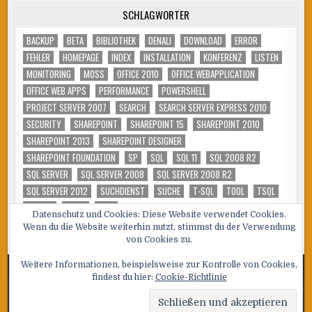
SCHLAGWÖRTER
BACKUP
BETA
BIBLIOTHEK
DENALI
DOWNLOAD
ERROR
FEHLER
HOMEPAGE
INDEX
INSTALLATION
KONFERENZ
LISTEN
MONITORING
MOSS
OFFICE 2010
OFFICE WEBAPPLICATION
OFFICE WEB APPS
PERFORMANCE
POWERSHELL
PROJECT SERVER 2007
SEARCH
SEARCH SERVER EXPRESS 2010
SECURITY
SHAREPOINT
SHAREPOINT 15
SHAREPOINT 2010
SHAREPOINT 2013
SHAREPOINT DESIGNER
SHAREPOINT FOUNDATION
SP
SQL
SQL 11
SQL 2008 R2
SQL SERVER
SQL SERVER 2008
SQL SERVER 2008 R2
SQL SERVER 2012
SUCHDIENST
SUCHE
T-SQL
TOOL
TSQL
TUNING
VIDEO
WSS
Datenschutz und Cookies: Diese Website verwendet Cookies.
Wenn du die Website weiterhin nutzt, stimmst du der Verwendung
von Cookies zu.
Weitere Informationen, beispielsweise zur Kontrolle von Cookies,
findest du hier:
Cookie-Richtlinie
Copyright © 2026 SQL, Sharepoint und Co
Design by ThemesDNA.com