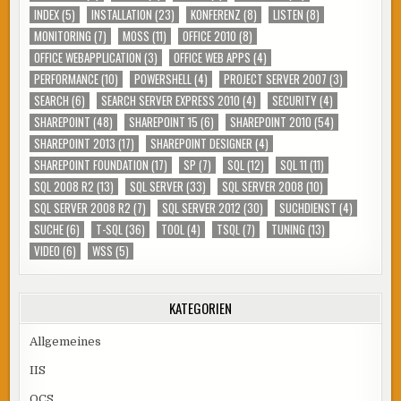
INDEX
(5)
INSTALLATION
(23)
KONFERENZ
(8)
LISTEN
(8)
MONITORING
(7)
MOSS
(11)
OFFICE 2010
(8)
OFFICE WEBAPPLICATION
(3)
OFFICE WEB APPS
(4)
PERFORMANCE
(10)
POWERSHELL
(4)
PROJECT SERVER 2007
(3)
SEARCH
(6)
SEARCH SERVER EXPRESS 2010
(4)
SECURITY
(4)
SHAREPOINT
(48)
SHAREPOINT 15
(6)
SHAREPOINT 2010
(54)
SHAREPOINT 2013
(17)
SHAREPOINT DESIGNER
(4)
SHAREPOINT FOUNDATION
(17)
SP
(7)
SQL
(12)
SQL 11
(11)
SQL 2008 R2
(13)
SQL SERVER
(33)
SQL SERVER 2008
(10)
SQL SERVER 2008 R2
(7)
SQL SERVER 2012
(30)
SUCHDIENST
(4)
SUCHE
(6)
T-SQL
(36)
TOOL
(4)
TSQL
(7)
TUNING
(13)
VIDEO
(6)
WSS
(5)
KATEGORIEN
Allgemeines
IIS
OCS