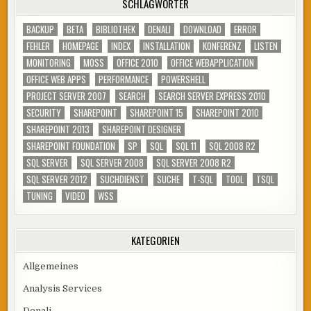
SCHLAGWÖRTER
BACKUP
BETA
BIBLIOTHEK
DENALI
DOWNLOAD
ERROR
FEHLER
HOMEPAGE
INDEX
INSTALLATION
KONFERENZ
LISTEN
MONITORING
MOSS
OFFICE 2010
OFFICE WEBAPPLICATION
OFFICE WEB APPS
PERFORMANCE
POWERSHELL
PROJECT SERVER 2007
SEARCH
SEARCH SERVER EXPRESS 2010
SECURITY
SHAREPOINT
SHAREPOINT 15
SHAREPOINT 2010
SHAREPOINT 2013
SHAREPOINT DESIGNER
SHAREPOINT FOUNDATION
SP
SQL
SQL 11
SQL 2008 R2
SQL SERVER
SQL SERVER 2008
SQL SERVER 2008 R2
SQL SERVER 2012
SUCHDIENST
SUCHE
T-SQL
TOOL
TSQL
TUNING
VIDEO
WSS
KATEGORIEN
Allgemeines
Analysis Services
Denali