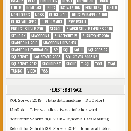
BACKUP
BETA
BIBLIOTHEK
DENALI
DOWNLOAD
ERROR
FEHLER
HOMEPAGE
INDEX
INSTALLATION
KONFERENZ
LISTEN
MONITORING
MOSS
OFFICE 2010
OFFICE WEBAPPLICATION
OFFICE WEB APPS
PERFORMANCE
POWERSHELL
PROJECT SERVER 2007
SEARCH
SEARCH SERVER EXPRESS 2010
SECURITY
SHAREPOINT
SHAREPOINT 15
SHAREPOINT 2010
SHAREPOINT 2013
SHAREPOINT DESIGNER
SHAREPOINT FOUNDATION
SP
SQL
SQL 11
SQL 2008 R2
SQL SERVER
SQL SERVER 2008
SQL SERVER 2008 R2
SQL SERVER 2012
SUCHDIENST
SUCHE
T-SQL
TOOL
TSQL
TUNING
VIDEO
WSS
NEUESTE BEITRÄGE
SQL Server 2019 – static data masking – Du Opfer!
MinRole – Oder wie alles etwas einfacher wird
Schritt für Schritt: SQL 2016 – Dynamic Data Masking
Schritt für Schritt: SQL Server 2016 – temporal tables