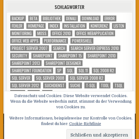
SCHLAGWÖRTER
BACKUP
BETA
BIBLIOTHEK
DENALI
DOWNLOAD
ERROR
FEHLER
HOMEPAGE
INDEX
INSTALLATION
KONFERENZ
LISTEN
MONITORING
MOSS
OFFICE 2010
OFFICE WEBAPPLICATION
OFFICE WEB APPS
PERFORMANCE
POWERSHELL
PROJECT SERVER 2007
SEARCH
SEARCH SERVER EXPRESS 2010
SECURITY
SHAREPOINT
SHAREPOINT 15
SHAREPOINT 2010
SHAREPOINT 2013
SHAREPOINT DESIGNER
SHAREPOINT FOUNDATION
SP
SQL
SQL 11
SQL 2008 R2
SQL SERVER
SQL SERVER 2008
SQL SERVER 2008 R2
SQL SERVER 2012
SUCHDIENST
SUCHE
T-SQL
TOOL
TSQL
TUNING
VIDEO
WSS
Datenschutz und Cookies: Diese Website verwendet Cookies.
Wenn du die Website weiterhin nutzt, stimmst du der Verwendung
von Cookies zu.
Weitere Informationen, beispielsweise zur Kontrolle von Cookies,
findest du hier:
Cookie-Richtlinie
Copyright © 2026 SQL, Sharepoint und Co
Design by ThemesDNA.com