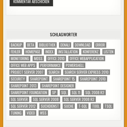
SCHLAGWÖRTER
BACKUP
BETA
BIBLIOTHEK
DENALI
DOWNLOAD
ERROR
FEHLER
HOMEPAGE
INDEX
INSTALLATION
KONFERENZ
LISTEN
MONITORING
MOSS
OFFICE 2010
OFFICE WEBAPPLICATION
OFFICE WEB APPS
PERFORMANCE
POWERSHELL
PROJECT SERVER 2007
SEARCH
SEARCH SERVER EXPRESS 2010
SECURITY
SHAREPOINT
SHAREPOINT 15
SHAREPOINT 2010
SHAREPOINT 2013
SHAREPOINT DESIGNER
SHAREPOINT FOUNDATION
SP
SQL
SQL 11
SQL 2008 R2
SQL SERVER
SQL SERVER 2008
SQL SERVER 2008 R2
SQL SERVER 2012
SUCHDIENST
SUCHE
T-SQL
TOOL
TSQL
TUNING
VIDEO
WSS