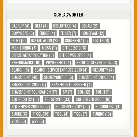
SCHLAGWÖRTER
BACKUP
(4)
BETA
(4)
BIBLIOTHEK
(4)
DENALI
(21)
DOWNLOAD
(6)
ERROR
(4)
FEHLER
(7)
HOMEPAGE
(12)
INDEX
(5)
INSTALLATION
(23)
KONFERENZ
(8)
LISTEN
(8)
MONITORING
(7)
MOSS
(11)
OFFICE 2010
(8)
OFFICE WEBAPPLICATION
(3)
OFFICE WEB APPS
(4)
PERFORMANCE
(10)
POWERSHELL
(4)
PROJECT SERVER 2007
(3)
SEARCH
(6)
SEARCH SERVER EXPRESS 2010
(4)
SECURITY
(4)
SHAREPOINT
(48)
SHAREPOINT 15
(6)
SHAREPOINT 2010
(54)
SHAREPOINT 2013
(17)
SHAREPOINT DESIGNER
(4)
SHAREPOINT FOUNDATION
(17)
SP
(7)
SQL
(12)
SQL 11
(11)
SQL 2008 R2
(13)
SQL SERVER
(33)
SQL SERVER 2008
(10)
SQL SERVER 2008 R2
(7)
SQL SERVER 2012
(30)
SUCHDIENST
(4)
SUCHE
(6)
T-SQL
(36)
TOOL
(4)
TSQL
(7)
TUNING
(13)
VIDEO
(6)
WSS
(5)