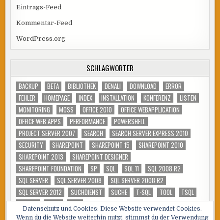
Eintrags-Feed
Kommentar-Feed
WordPress.org
SCHLAGWÖRTER
BACKUP
BETA
BIBLIOTHEK
DENALI
DOWNLOAD
ERROR
FEHLER
HOMEPAGE
INDEX
INSTALLATION
KONFERENZ
LISTEN
MONITORING
MOSS
OFFICE 2010
OFFICE WEBAPPLICATION
OFFICE WEB APPS
PERFORMANCE
POWERSHELL
PROJECT SERVER 2007
SEARCH
SEARCH SERVER EXPRESS 2010
SECURITY
SHAREPOINT
SHAREPOINT 15
SHAREPOINT 2010
SHAREPOINT 2013
SHAREPOINT DESIGNER
SHAREPOINT FOUNDATION
SP
SQL
SQL 11
SQL 2008 R2
SQL SERVER
SQL SERVER 2008
SQL SERVER 2008 R2
SQL SERVER 2012
SUCHDIENST
SUCHE
T-SQL
TOOL
TSQL
TUNING
VIDEO
WSS
Datenschutz und Cookies: Diese Website verwendet Cookies.
Wenn du die Website weiterhin nutzt, stimmst du der Verwendung