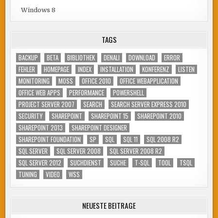
Windows 8
TAGS
BACKUP
BETA
BIBLIOTHEK
DENALI
DOWNLOAD
ERROR
FEHLER
HOMEPAGE
INDEX
INSTALLATION
KONFERENZ
LISTEN
MONITORING
MOSS
OFFICE 2010
OFFICE WEBAPPLICATION
OFFICE WEB APPS
PERFORMANCE
POWERSHELL
PROJECT SERVER 2007
SEARCH
SEARCH SERVER EXPRESS 2010
SECURITY
SHAREPOINT
SHAREPOINT 15
SHAREPOINT 2010
SHAREPOINT 2013
SHAREPOINT DESIGNER
SHAREPOINT FOUNDATION
SP
SQL
SQL 11
SQL 2008 R2
SQL SERVER
SQL SERVER 2008
SQL SERVER 2008 R2
SQL SERVER 2012
SUCHDIENST
SUCHE
T-SQL
TOOL
TSQL
TUNING
VIDEO
WSS
NEUESTE BEITRÄGE