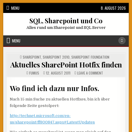
Skip
MENU
8. AUGUST 2026
to
content
SQL, Sharepoint und Co
Alles rund um Sharepoint und SQL Server
MENU
POSTED
SHAREPOINT
,
SHAREPOINT 2010
,
SHAREPOINT FOUNDATION
IN
Aktuelles SharePoint Hotfix finden
ON
FUMUS
12. AUGUST 2011
LEAVE A COMMENT
AKTUELLES
SHAREPOINT
HOTFIX
Wo find ich dazu nur Infos.
FINDEN
Nach 15 min Suche zu aktuellen Hotfixes, bin ich über
folgende Seite gestolpert:
http://technet.microsoft.com/en-
us/sharepoint/ff800847.aspx#LatestUpdates