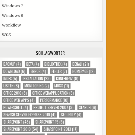
Windows 7
Windows 8
Workflow
WSS
SCHLAGWÖRTER
BACKUP
(4)
BETA
(4)
BIBLIOTHEK
(4)
DENALI
(21)
DOWNLOAD
(6)
ERROR
(4)
FEHLER
(7)
HOMEPAGE
(12)
INDEX
(5)
INSTALLATION
(23)
KONFERENZ
(8)
LISTEN
(8)
MONITORING
(7)
MOSS
(11)
OFFICE 2010
(8)
OFFICE WEBAPPLICATION
(3)
OFFICE WEB APPS
(4)
PERFORMANCE
(10)
POWERSHELL
(4)
PROJECT SERVER 2007
(3)
SEARCH
(6)
SEARCH SERVER EXPRESS 2010
(4)
SECURITY
(4)
SHAREPOINT
(48)
SHAREPOINT 15
(6)
SHAREPOINT 2010
(54)
SHAREPOINT 2013
(17)