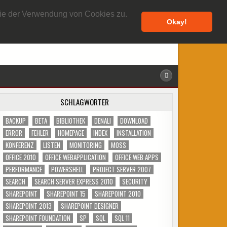
7. AUGUST 2026
 Sie der Verwendung von Cookies zu.
Okay!
SCHLAGWÖRTER
BACKUP
BETA
BIBLIOTHEK
DENALI
DOWNLOAD
ERROR
FEHLER
HOMEPAGE
INDEX
INSTALLATION
KONFERENZ
LISTEN
MONITORING
MOSS
OFFICE 2010
OFFICE WEBAPPLICATION
OFFICE WEB APPS
PERFORMANCE
POWERSHELL
PROJECT SERVER 2007
SEARCH
SEARCH SERVER EXPRESS 2010
SECURITY
SHAREPOINT
SHAREPOINT 15
SHAREPOINT 2010
SHAREPOINT 2013
SHAREPOINT DESIGNER
SHAREPOINT FOUNDATION
SP
SQL
SQL 11