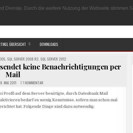
EN BENUTZER
DATENSCHUTZRICHTLINIE
IMPRESSUM
SAMPLE PAGE
e und Dienste. Durch die weitere Nutzung der Webseite stimmen
RTIKEL ÜBERSICHT
DOWNLOADS
005
,
SQL SERVER 2008 R2
,
SQL SERVER 2012
rsendet keine Benachrichtigungen per
Mail
ZU
8. MAI 2011
1 KOMMENTAR
DATABASE
MAIL:
SQL
api Profil auf dem Server benötigte, durch Datenbank Mail
AGENT
aktivieren bedarf es wenig Kenntnisse, sofern man schon mal
VERSENDET
KEINE
gerichtet hat. Folgende Dinge sind dazu notwendig:
BENACHRICHTIGUNGEN
PER
MAIL