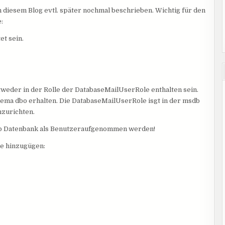
in diesem Blog evtl. später nochmal beschrieben. Wichtig für den
:
et sein.
tweder in der Rolle der DatabaseMailUserRole enthalten sein.
ema dbo erhalten. Die DatabaseMailUserRole isgt in der msdb
nzurichten.
sdb Datenbank als Benutzeraufgenommen werden!
e hinzugügen: