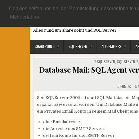
Skip
START
ARTIKEL ÜBERSICHT
DATENSCHUTZEINSTELLUNG
Cookies helfen uns bei der Bereitstellung unserer Inhalt
to
Mehr erfahren
SQL, Sharepoint und Co
content
Alles rund um Sharepoint und SQL Server
SHAREPOINT
SQL SERVER
ALLGEMEINES
A
POSTED
SQL SERVER
,
SQL SERVER 2
IN
Database Mail: SQL Agent ve
FUMUS
1
Seit SQL Server 2005 ist statt SQL Mail, das ein M
ergänzt bzw ersetzt worden. Um Database Mail zu 
ein Privates Email Konto in seinem Mail Client ein
eine Emailadresse
die Adresse des SMTP Servers
evtl ein Konto für den SMTP Server