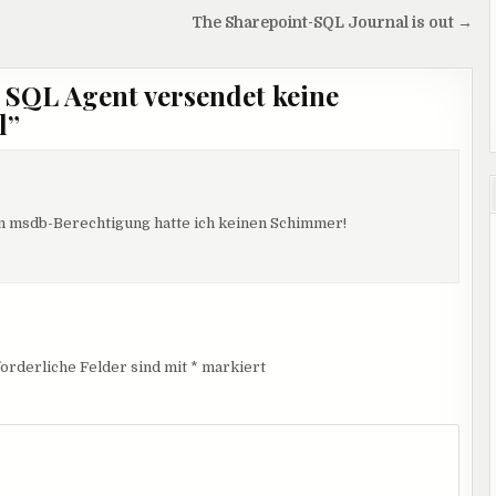
The Sharepoint-SQL Journal is out →
 SQL Agent versendet keine
l
”
en msdb-Berechtigung hatte ich keinen Schimmer!
orderliche Felder sind mit
*
markiert