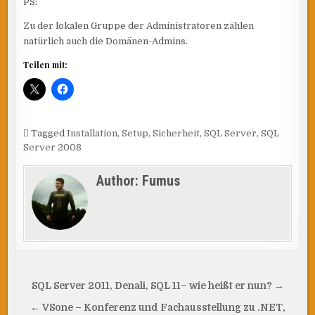
PS:
Zu der lokalen Gruppe der Administratoren zählen
natürlich auch die Domänen-Admins.
Teilen mit:
Tagged
Installation
,
Setup
,
Sicherheit
,
SQL Server
,
SQL
Server 2008
Author:
Fumus
Beitragsnavigation
SQL Server 2011, Denali, SQL 11– wie heißt er nun? →
← VSone – Konferenz und Fachausstellung zu .NET,