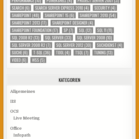
PERFORMANCE
(10)
POWERSHELL
(4)
PROJECT SERVER 2007
(3)
SEARCH
(6)
SEARCH SERVER EXPRESS 2010
(4)
SECURITY
(4)
SHAREPOINT
(48)
SHAREPOINT 15
(6)
SHAREPOINT 2010
(54)
SHAREPOINT 2013
(17)
SHAREPOINT DESIGNER
(4)
SHAREPOINT FOUNDATION
(17)
SP
(7)
SQL
(12)
SQL 11
(11)
SQL 2008 R2
(13)
SQL SERVER
(33)
SQL SERVER 2008
(10)
SQL SERVER 2008 R2
(7)
SQL SERVER 2012
(30)
SUCHDIENST
(4)
SUCHE
(6)
T-SQL
(36)
TOOL
(4)
TSQL
(7)
TUNING
(13)
VIDEO
(6)
WSS
(5)
KATEGORIEN
Allgemeines
IIS
OCS
Live Meeting
Office
Infopath