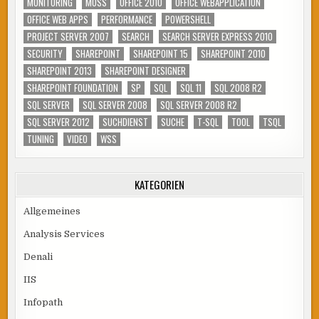
MONITORING
MOSS
OFFICE 2010
OFFICE WEBAPPLICATION
OFFICE WEB APPS
PERFORMANCE
POWERSHELL
PROJECT SERVER 2007
SEARCH
SEARCH SERVER EXPRESS 2010
SECURITY
SHAREPOINT
SHAREPOINT 15
SHAREPOINT 2010
SHAREPOINT 2013
SHAREPOINT DESIGNER
SHAREPOINT FOUNDATION
SP
SQL
SQL 11
SQL 2008 R2
SQL SERVER
SQL SERVER 2008
SQL SERVER 2008 R2
SQL SERVER 2012
SUCHDIENST
SUCHE
T-SQL
TOOL
TSQL
TUNING
VIDEO
WSS
KATEGORIEN
Allgemeines
Analysis Services
Denali
IIS
Infopath