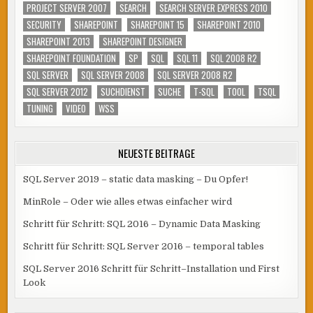
PROJECT SERVER 2007
SEARCH
SEARCH SERVER EXPRESS 2010
SECURITY
SHAREPOINT
SHAREPOINT 15
SHAREPOINT 2010
SHAREPOINT 2013
SHAREPOINT DESIGNER
SHAREPOINT FOUNDATION
SP
SQL
SQL 11
SQL 2008 R2
SQL SERVER
SQL SERVER 2008
SQL SERVER 2008 R2
SQL SERVER 2012
SUCHDIENST
SUCHE
T-SQL
TOOL
TSQL
TUNING
VIDEO
WSS
NEUESTE BEITRÄGE
SQL Server 2019 – static data masking – Du Opfer!
MinRole – Oder wie alles etwas einfacher wird
Schritt für Schritt: SQL 2016 – Dynamic Data Masking
Schritt für Schritt: SQL Server 2016 – temporal tables
SQL Server 2016 Schritt für Schritt–Installation und First
Look