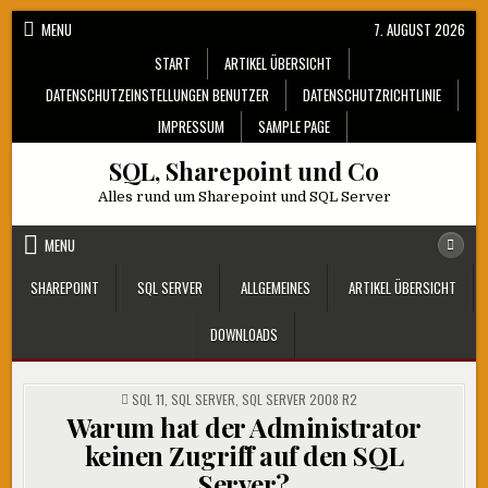
Skip
MENU
7. AUGUST 2026
to
START
ARTIKEL ÜBERSICHT
content
DATENSCHUTZEINSTELLUNGEN BENUTZER
DATENSCHUTZRICHTLINIE
IMPRESSUM
SAMPLE PAGE
SQL, Sharepoint und Co
Alles rund um Sharepoint und SQL Server
MENU
SHAREPOINT
SQL SERVER
ALLGEMEINES
ARTIKEL ÜBERSICHT
DOWNLOADS
POSTED
SQL 11
,
SQL SERVER
,
SQL SERVER 2008 R2
IN
Warum hat der Administrator
keinen Zugriff auf den SQL
Server?