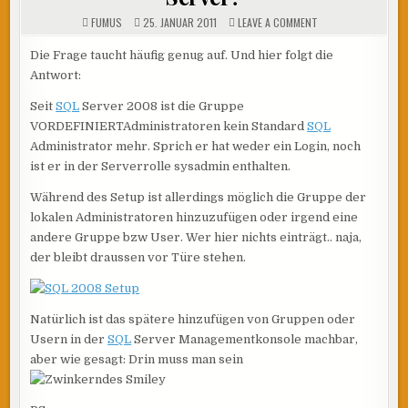
ON
FUMUS
25. JANUAR 2011
LEAVE A COMMENT
WARUM
HAT
DER
Die Frage taucht häufig genug auf. Und hier folgt die
ADMINISTRATOR
Antwort:
KEINEN
ZUGRIFF
AUF
Seit
SQL
Server 2008 ist die Gruppe
DEN
SQL
VORDEFINIERTAdministratoren kein Standard
SQL
SERVER?
Administrator mehr. Sprich er hat weder ein Login, noch
ist er in der Serverrolle sysadmin enthalten.
Während des Setup ist allerdings möglich die Gruppe der
lokalen Administratoren hinzuzufügen oder irgend eine
andere Gruppe bzw User. Wer hier nichts einträgt.. naja,
der bleibt draussen vor Türe stehen.
Natürlich ist das spätere hinzufügen von Gruppen oder
Usern in der
SQL
Server Managementkonsole machbar,
aber wie gesagt: Drin muss man sein