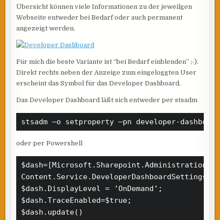
Übersicht können viele Informationen zu der jeweilgen
Webseite entweder bei Bedarf oder auch permanent
angezeigt werden.
Für mich die beste Variante ist “bei Bedarf einblenden” ;-).
Direkt rechts neben der Anzeige zum eingeloggten User
erscheint das Symbol für das Developer Dashboard.
Das Developer Dashboard läßt sich entweder per stsadm
stsadm –o setproperty –pn developer-dashboar
oder per Powershell
$dash=[Microsoft.Sharepoint.Administration.SP
Content.Service.DeveloperDashboardSettings; 

$dash.DisplayLevel = ’OnDemand’; 

$dash.TraceEnabled=$true; 

$dash.update()