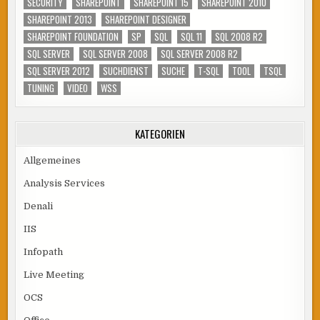
SECURITY
SHAREPOINT
SHAREPOINT 15
SHAREPOINT 2010
SHAREPOINT 2013
SHAREPOINT DESIGNER
SHAREPOINT FOUNDATION
SP
SQL
SQL 11
SQL 2008 R2
SQL SERVER
SQL SERVER 2008
SQL SERVER 2008 R2
SQL SERVER 2012
SUCHDIENST
SUCHE
T-SQL
TOOL
TSQL
TUNING
VIDEO
WSS
KATEGORIEN
Allgemeines
Analysis Services
Denali
IIS
Infopath
Live Meeting
OCS