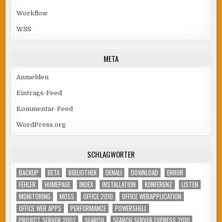
Workflow
WSS
META
Anmelden
Eintrags-Feed
Kommentar-Feed
WordPress.org
SCHLAGWÖRTER
BACKUP
BETA
BIBLIOTHEK
DENALI
DOWNLOAD
ERROR
FEHLER
HOMEPAGE
INDEX
INSTALLATION
KONFERENZ
LISTEN
MONITORING
MOSS
OFFICE 2010
OFFICE WEBAPPLICATION
OFFICE WEB APPS
PERFORMANCE
POWERSHELL
PROJECT SERVER 2007
SEARCH
SEARCH SERVER EXPRESS 2010