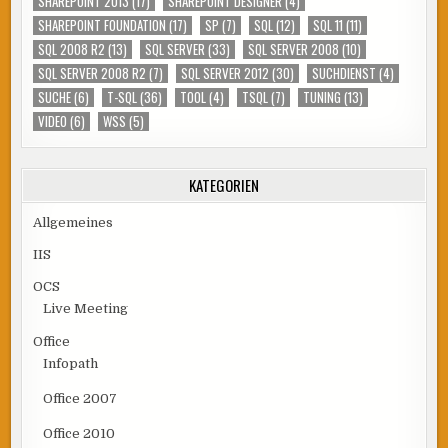
SHAREPOINT 2013
(17)
SHAREPOINT DESIGNER
(4)
SHAREPOINT FOUNDATION
(17)
SP
(7)
SQL
(12)
SQL 11
(11)
SQL 2008 R2
(13)
SQL SERVER
(33)
SQL SERVER 2008
(10)
SQL SERVER 2008 R2
(7)
SQL SERVER 2012
(30)
SUCHDIENST
(4)
SUCHE
(6)
T-SQL
(36)
TOOL
(4)
TSQL
(7)
TUNING
(13)
VIDEO
(6)
WSS
(5)
KATEGORIEN
Allgemeines
IIS
OCS
Live Meeting
Office
Infopath
Office 2007
Office 2010