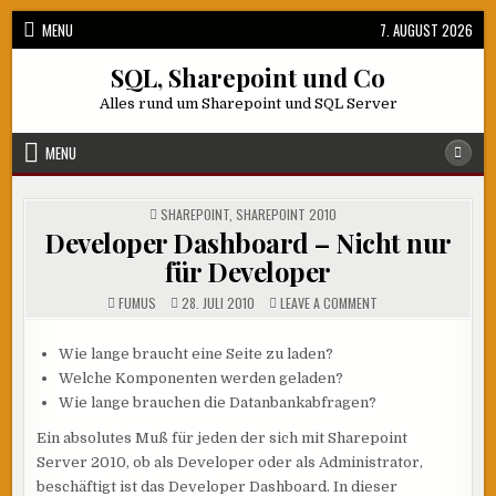
Skip
MENU
7. AUGUST 2026
to
content
SQL, Sharepoint und Co
Alles rund um Sharepoint und SQL Server
MENU
POSTED
SHAREPOINT
,
SHAREPOINT 2010
IN
Developer Dashboard – Nicht nur
für Developer
ON
FUMUS
28. JULI 2010
LEAVE A COMMENT
DEVELOPER
DASHBOARD
–
Wie lange braucht eine Seite zu laden?
NICHT
NUR
Welche Komponenten werden geladen?
FÜR
DEVELOPER
Wie lange brauchen die Datanbankabfragen?
Ein absolutes Muß für jeden der sich mit Sharepoint
Server 2010, ob als Developer oder als Administrator,
beschäftigt ist das Developer Dashboard. In dieser