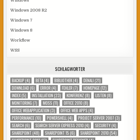
Windows
Windows 2008 R2
Windows 7
Windows 8
Workflow
WSS
SCHLAGWÖRTER
BACKUP
(4)
BETA
(4)
BIBLIOTHEK
(4)
DENALI
(21)
DOWNLOAD
(6)
ERROR
(4)
FEHLER
(7)
HOMEPAGE
(12)
INDEX
(5)
INSTALLATION
(23)
KONFERENZ
(8)
LISTEN
(8)
MONITORING
(7)
MOSS
(11)
OFFICE 2010
(8)
OFFICE WEBAPPLICATION
(3)
OFFICE WEB APPS
(4)
PERFORMANCE
(10)
POWERSHELL
(4)
PROJECT SERVER 2007
(3)
SEARCH
(6)
SEARCH SERVER EXPRESS 2010
(4)
SECURITY
(4)
SHAREPOINT
(48)
SHAREPOINT 15
(6)
SHAREPOINT 2010
(54)