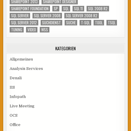
SHAREPOINT 2013
SHAREPOINT DESIGNER
SHAREPOINT FOUNDATION
SP
SQL
SQL 11
SQL 2008 R2
SQL SERVER
SQL SERVER 2008
SQL SERVER 2008 R2
SQL SERVER 2012
SUCHDIENST
SUCHE
T-SQL
TOOL
TSQL
TUNING
VIDEO
WSS
KATEGORIEN
Allgemeines
Analysis Services
Denali
IIS
Infopath
Live Meeting
OCS
Office