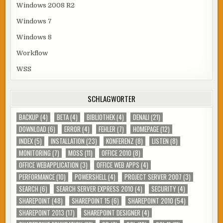
Windows 2008 R2
Windows 7
Windows 8
Workflow
WSS
SCHLAGWÖRTER
BACKUP
(4)
BETA
(4)
BIBLIOTHEK
(4)
DENALI
(21)
DOWNLOAD
(6)
ERROR
(4)
FEHLER
(7)
HOMEPAGE
(12)
INDEX
(5)
INSTALLATION
(23)
KONFERENZ
(8)
LISTEN
(8)
MONITORING
(7)
MOSS
(11)
OFFICE 2010
(8)
OFFICE WEBAPPLICATION
(3)
OFFICE WEB APPS
(4)
PERFORMANCE
(10)
POWERSHELL
(4)
PROJECT SERVER 2007
(3)
SEARCH
(6)
SEARCH SERVER EXPRESS 2010
(4)
SECURITY
(4)
SHAREPOINT
(48)
SHAREPOINT 15
(6)
SHAREPOINT 2010
(54)
SHAREPOINT 2013
(17)
SHAREPOINT DESIGNER
(4)