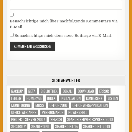
Benachrichtige mich über nachfolgende Kommentare via
E-Mail.
Benachrichtige mich über neue Beiträge via E-Mail.
SCHLAGWÖRTER
BACKUP
BETA
BIBLIOTHEK
DENALI
DOWNLOAD
ERROR
FEHLER
HOMEPAGE
INDEX
INSTALLATION
KONFERENZ
LISTEN
MONITORING
MOSS
OFFICE 2010
OFFICE WEBAPPLICATION
OFFICE WEB APPS
PERFORMANCE
POWERSHELL
PROJECT SERVER 2007
SEARCH
SEARCH SERVER EXPRESS 2010
SECURITY
SHAREPOINT
SHAREPOINT 15
SHAREPOINT 2010