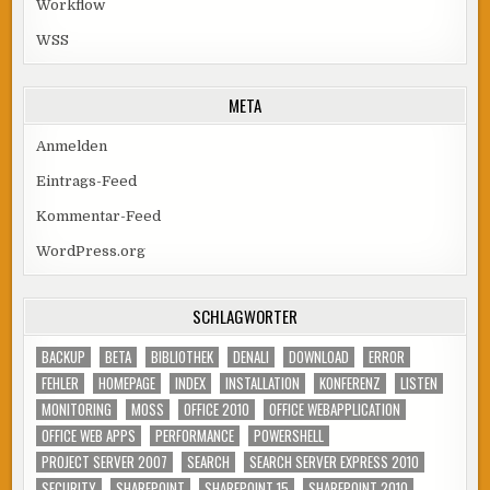
Workflow
WSS
META
Anmelden
Eintrags-Feed
Kommentar-Feed
WordPress.org
SCHLAGWÖRTER
BACKUP
BETA
BIBLIOTHEK
DENALI
DOWNLOAD
ERROR
FEHLER
HOMEPAGE
INDEX
INSTALLATION
KONFERENZ
LISTEN
MONITORING
MOSS
OFFICE 2010
OFFICE WEBAPPLICATION
OFFICE WEB APPS
PERFORMANCE
POWERSHELL
PROJECT SERVER 2007
SEARCH
SEARCH SERVER EXPRESS 2010
SECURITY
SHAREPOINT
SHAREPOINT 15
SHAREPOINT 2010