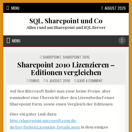
Skip
MENU
7. AUGUST 2026
to
content
SQL, Sharepoint und Co
Alles rund um Sharepoint und SQL Server
MENU
POSTED
SHAREPOINT
,
SHAREPOINT 2010
IN
Sharepoint 2010 Lizenzieren –
Editionen vergleichen
ON
FUMUS
5. AUGUST 2010
LEAVE A COMMENT
SHAREPOINT
2010
LIZENZIEREN
Auf den Microsoft findet man zwar keine Preise, aber
–
zumindest eine Übersicht über den Lizenzbedarf einer
EDITIONEN
VERGLEICHEN
Sharepoint Farm, sowie einen Vergleich der Editionen:
Hier ein guter Link dazu:
http://sharepoint.microsoft.com/de-
de/buy/Seiten/Licensing-Details.aspx
in dem einiges