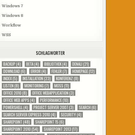
Windows 7
Windows 8
Workflow
WSS
SCHLAGWÖRTER
BACKUP
(4)
BETA
(4)
BIBLIOTHEK
(4)
DENALI
(21)
DOWNLOAD
(6)
ERROR
(4)
FEHLER
(7)
HOMEPAGE
(12)
INDEX
(5)
INSTALLATION
(23)
KONFERENZ
(8)
LISTEN
(8)
MONITORING
(7)
MOSS
(11)
OFFICE 2010
(8)
OFFICE WEBAPPLICATION
(3)
OFFICE WEB APPS
(4)
PERFORMANCE
(10)
POWERSHELL
(4)
PROJECT SERVER 2007
(3)
SEARCH
(6)
SEARCH SERVER EXPRESS 2010
(4)
SECURITY
(4)
SHAREPOINT
(48)
SHAREPOINT 15
(6)
SHAREPOINT 2010
(54)
SHAREPOINT 2013
(17)