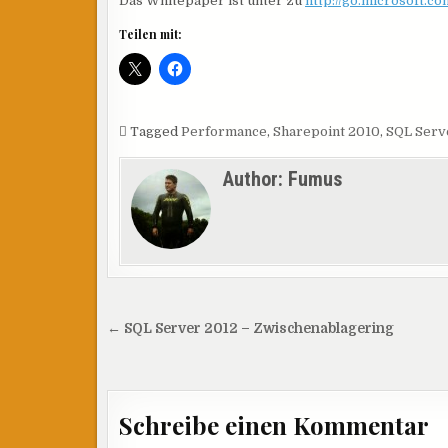
Das Whitepaper ist unter zu
http://go.microsoft.c
Teilen mit:
Tagged
Performance
,
Sharepoint 2010
,
SQL Serv
Author:
Fumus
Beitragsnavigation
← SQL Server 2012 – Zwischenablagering
Schreibe einen Kommentar