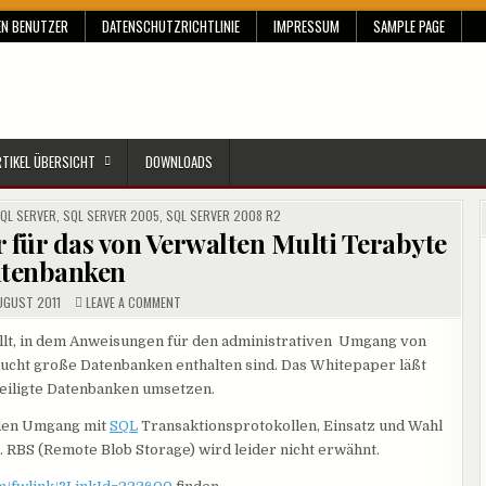
EN BENUTZER
DATENSCHUTZRICHTLINIE
IMPRESSUM
SAMPLE PAGE
RTIKEL ÜBERSICHT
DOWNLOADS
QL SERVER
,
SQL SERVER 2005
,
SQL SERVER 2008 R2
 für das von Verwalten Multi Terabyte
tenbanken
ON
UGUST 2011
LEAVE A COMMENT
SHAREPOINT
2010
–
llt, in dem Anweisungen für den administrativen Umgang von
WHITEPAPER
flucht große Datenbanken enthalten sind. Das Whitepaper läßt
FÜR
DAS
eiligte Datenbanken umsetzen.
VON
VERWALTEN
MULTI
den Umgang mit
SQL
Transaktionsprotokollen, Einsatz und Wahl
TERABYTE
DATENBANKEN
RBS (Remote Blob Storage) wird leider nicht erwähnt.