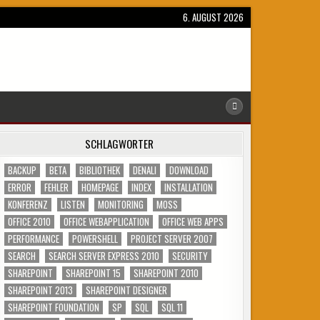
6. AUGUST 2026
SCHLAGWÖRTER
BACKUP
BETA
BIBLIOTHEK
DENALI
DOWNLOAD
ERROR
FEHLER
HOMEPAGE
INDEX
INSTALLATION
KONFERENZ
LISTEN
MONITORING
MOSS
OFFICE 2010
OFFICE WEBAPPLICATION
OFFICE WEB APPS
PERFORMANCE
POWERSHELL
PROJECT SERVER 2007
SEARCH
SEARCH SERVER EXPRESS 2010
SECURITY
SHAREPOINT
SHAREPOINT 15
SHAREPOINT 2010
SHAREPOINT 2013
SHAREPOINT DESIGNER
SHAREPOINT FOUNDATION
SP
SQL
SQL 11