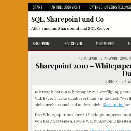
Skip
START
ARTIKEL ÜBERSICHT
DATENSCHUTZEINSTELLUNG
to
SQL, Sharepoint und Co
content
Alles rund um Sharepoint und SQL Server
SHAREPOINT
SQL SERVER
ALLGEMEINES
A
POSTED
SHAREPOINT
,
SHAREPOINT 2010
,
S
IN
Sharepoint 2010 – Whitepaper
Da
FUMUS
2. A
Microsoft hat ein Whitepaper zur Verfügung geste
VLDB (very large databases) , auf gut deutsch “ver
sich durchaus auch auf andere nicht
Sharepoint
bet
Das Whitepaper beschreibt Backupkompression, 
von RAID Systemen, sowie Wartungsmöglichkeiten. 