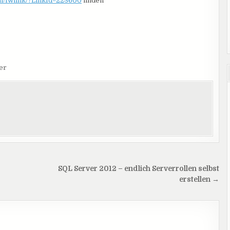
om/fwlink/?LinkId=223600
finden
er
SQL Server 2012 – endlich Serverrollen selbst
erstellen →