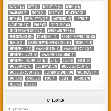
BACKUP
(4)
BETA
(4)
BIBLIOTHEK
(4)
DENALI
(21)
DOWNLOAD
(6)
ERROR
(4)
FEHLER
(7)
HOMEPAGE
(12)
INDEX
(5)
INSTALLATION
(23)
KONFERENZ
(8)
LISTEN
(8)
MONITORING
(7)
MOSS
(11)
OFFICE 2010
(8)
OFFICE WEBAPPLICATION
(3)
OFFICE WEB APPS
(4)
PERFORMANCE
(10)
POWERSHELL
(4)
PROJECT SERVER 2007
(3)
SEARCH
(6)
SEARCH SERVER EXPRESS 2010
(4)
SECURITY
(4)
SHAREPOINT
(48)
SHAREPOINT 15
(6)
SHAREPOINT 2010
(54)
SHAREPOINT 2013
(17)
SHAREPOINT DESIGNER
(4)
SHAREPOINT FOUNDATION
(17)
SP
(7)
SQL
(12)
SQL 11
(11)
SQL 2008 R2
(13)
SQL SERVER
(33)
SQL SERVER 2008
(10)
SQL SERVER 2008 R2
(7)
SQL SERVER 2012
(30)
SUCHDIENST
(4)
SUCHE
(6)
T-SQL
(36)
TOOL
(4)
TSQL
(7)
TUNING
(13)
VIDEO
(6)
WSS
(5)
KATEGORIEN
Allgemeines