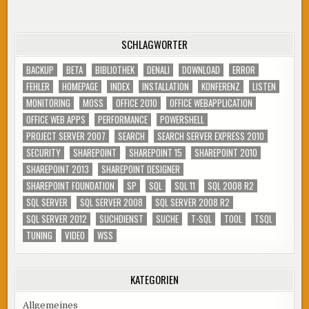
SCHLAGWÖRTER
BACKUP
BETA
BIBLIOTHEK
DENALI
DOWNLOAD
ERROR
FEHLER
HOMEPAGE
INDEX
INSTALLATION
KONFERENZ
LISTEN
MONITORING
MOSS
OFFICE 2010
OFFICE WEBAPPLICATION
OFFICE WEB APPS
PERFORMANCE
POWERSHELL
PROJECT SERVER 2007
SEARCH
SEARCH SERVER EXPRESS 2010
SECURITY
SHAREPOINT
SHAREPOINT 15
SHAREPOINT 2010
SHAREPOINT 2013
SHAREPOINT DESIGNER
SHAREPOINT FOUNDATION
SP
SQL
SQL 11
SQL 2008 R2
SQL SERVER
SQL SERVER 2008
SQL SERVER 2008 R2
SQL SERVER 2012
SUCHDIENST
SUCHE
T-SQL
TOOL
TSQL
TUNING
VIDEO
WSS
KATEGORIEN
Allgemeines