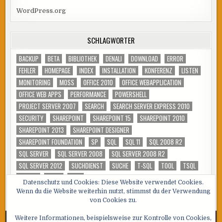
WordPress.org
SCHLAGWÖRTER
BACKUP
BETA
BIBLIOTHEK
DENALI
DOWNLOAD
ERROR
FEHLER
HOMEPAGE
INDEX
INSTALLATION
KONFERENZ
LISTEN
MONITORING
MOSS
OFFICE 2010
OFFICE WEBAPPLICATION
OFFICE WEB APPS
PERFORMANCE
POWERSHELL
PROJECT SERVER 2007
SEARCH
SEARCH SERVER EXPRESS 2010
SECURITY
SHAREPOINT
SHAREPOINT 15
SHAREPOINT 2010
SHAREPOINT 2013
SHAREPOINT DESIGNER
SHAREPOINT FOUNDATION
SP
SQL
SQL 11
SQL 2008 R2
SQL SERVER
SQL SERVER 2008
SQL SERVER 2008 R2
SQL SERVER 2012
SUCHDIENST
SUCHE
T-SQL
TOOL
TSQL
TUNING
VIDEO
WSS
Datenschutz und Cookies: Diese Website verwendet Cookies.
Wenn du die Website weiterhin nutzt, stimmst du der Verwendung
von Cookies zu.
Weitere Informationen, beispielsweise zur Kontrolle von Cookies,