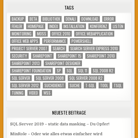
TAGS
BACKUP
BETA
BIBLIOTHEK
DENALI
DOWNLOAD
ERROR
FEHLER
HOMEPAGE
INDEX
INSTALLATION
KONFERENZ
LISTEN
MONITORING
MOSS
OFFICE 2010
OFFICE WEBAPPLICATION
OFFICE WEB APPS
PERFORMANCE
POWERSHELL
PROJECT SERVER 2007
SEARCH
SEARCH SERVER EXPRESS 2010
SECURITY
SHAREPOINT
SHAREPOINT 15
SHAREPOINT 2010
SHAREPOINT 2013
SHAREPOINT DESIGNER
SHAREPOINT FOUNDATION
SP
SQL
SQL 11
SQL 2008 R2
SQL SERVER
SQL SERVER 2008
SQL SERVER 2008 R2
SQL SERVER 2012
SUCHDIENST
SUCHE
T-SQL
TOOL
TSQL
TUNING
VIDEO
WSS
NEUESTE BEITRÄGE
SQL Server 2019 – static data masking – Du Opfer!
MinRole – Oder wie alles etwas einfacher wird