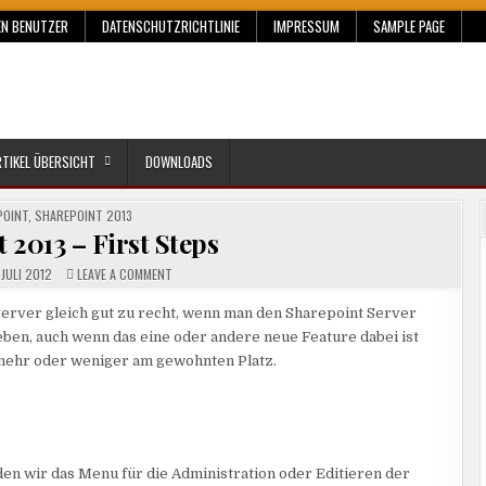
EN BENUTZER
DATENSCHUTZRICHTLINIE
IMPRESSUM
SAMPLE PAGE
RTIKEL ÜBERSICHT
DOWNLOADS
D
POINT
,
SHAREPOINT 2013
 2013 – First Steps
ON
 JULI 2012
LEAVE A COMMENT
SHAREPOINT
2013
–
rver gleich gut zu recht, wenn man den Sharepoint Server
FIRST
eben, auch wenn das eine oder andere neue Feature dabei ist
STEPS
 mehr oder weniger am gewohnten Platz.
den wir das Menu für die Administration oder Editieren der