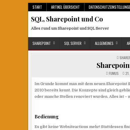
Skip
START
ARTIKEL ÜBERSICHT
DATENSCHUTZEINSTELLUNG
to
SQL, Sharepoint und Co
content
Alles rund um Sharepoint und SQL Server
SHAREPOINT
SQL SERVER
ALLGEMEINES
A
POSTE
SHARE
IN
Sharepoint
FUMUS
21.
Im Grunde kommt man mit dem neuen Sharepoint Se
2010 bereits kennt. Die Konzepte sind gleich gebli
oder manche Stellen renoviert wurden. Alles ist –
Bedienung
Es gibt keine Websiteactions mehr! Stattdessen fin