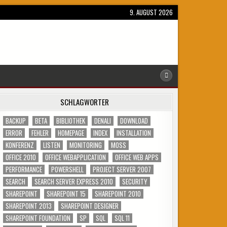
9. AUGUST 2026
SCHLAGWÖRTER
BACKUP
BETA
BIBLIOTHEK
DENALI
DOWNLOAD
ERROR
FEHLER
HOMEPAGE
INDEX
INSTALLATION
KONFERENZ
LISTEN
MONITORING
MOSS
OFFICE 2010
OFFICE WEBAPPLICATION
OFFICE WEB APPS
PERFORMANCE
POWERSHELL
PROJECT SERVER 2007
SEARCH
SEARCH SERVER EXPRESS 2010
SECURITY
SHAREPOINT
SHAREPOINT 15
SHAREPOINT 2010
SHAREPOINT 2013
SHAREPOINT DESIGNER
SHAREPOINT FOUNDATION
SP
SQL
SQL 11