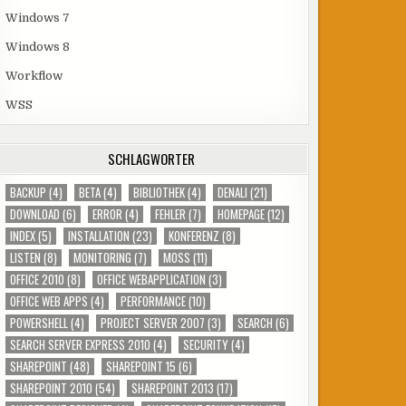
Windows 7
Windows 8
Workflow
WSS
SCHLAGWÖRTER
BACKUP
(4)
BETA
(4)
BIBLIOTHEK
(4)
DENALI
(21)
DOWNLOAD
(6)
ERROR
(4)
FEHLER
(7)
HOMEPAGE
(12)
INDEX
(5)
INSTALLATION
(23)
KONFERENZ
(8)
LISTEN
(8)
MONITORING
(7)
MOSS
(11)
OFFICE 2010
(8)
OFFICE WEBAPPLICATION
(3)
OFFICE WEB APPS
(4)
PERFORMANCE
(10)
POWERSHELL
(4)
PROJECT SERVER 2007
(3)
SEARCH
(6)
SEARCH SERVER EXPRESS 2010
(4)
SECURITY
(4)
SHAREPOINT
(48)
SHAREPOINT 15
(6)
SHAREPOINT 2010
(54)
SHAREPOINT 2013
(17)