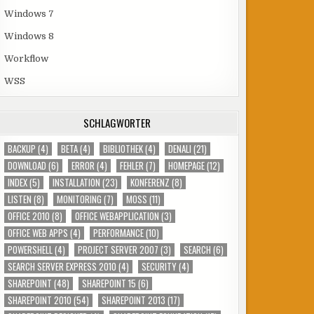
Windows 7
Windows 8
Workflow
WSS
SCHLAGWÖRTER
BACKUP
(4)
BETA
(4)
BIBLIOTHEK
(4)
DENALI
(21)
DOWNLOAD
(6)
ERROR
(4)
FEHLER
(7)
HOMEPAGE
(12)
INDEX
(5)
INSTALLATION
(23)
KONFERENZ
(8)
LISTEN
(8)
MONITORING
(7)
MOSS
(11)
OFFICE 2010
(8)
OFFICE WEBAPPLICATION
(3)
OFFICE WEB APPS
(4)
PERFORMANCE
(10)
POWERSHELL
(4)
PROJECT SERVER 2007
(3)
SEARCH
(6)
SEARCH SERVER EXPRESS 2010
(4)
SECURITY
(4)
SHAREPOINT
(48)
SHAREPOINT 15
(6)
SHAREPOINT 2010
(54)
SHAREPOINT 2013
(17)