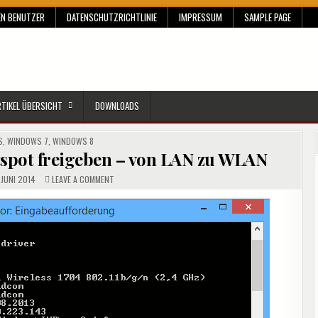
EN BENUTZER
DATENSCHUTZRICHTLINIE
IMPRESSUM
SAMPLE PAGE
RTIKEL ÜBERSICHT
DOWNLOADS
S
,
WINDOWS 7
,
WINDOWS 8
spot freigeben – von LAN zu WLAN
ON
 JUNI 2014
LEAVE A COMMENT
WINDOWS
8.1
ALS
WLAN
HOTSPOT
FREIGEBEN
–
VON
LAN
ZU
WLAN