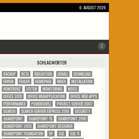
6. AUGUST 2026
SCHLAGWÖRTER
BACKUP
BETA
BIBLIOTHEK
DENALI
DOWNLOAD
ERROR
FEHLER
HOMEPAGE
INDEX
INSTALLATION
KONFERENZ
LISTEN
MONITORING
MOSS
OFFICE 2010
OFFICE WEBAPPLICATION
OFFICE WEB APPS
PERFORMANCE
POWERSHELL
PROJECT SERVER 2007
SEARCH
SEARCH SERVER EXPRESS 2010
SECURITY
SHAREPOINT
SHAREPOINT 15
SHAREPOINT 2010
SHAREPOINT 2013
SHAREPOINT DESIGNER
SHAREPOINT FOUNDATION
SP
SQL
SQL 11