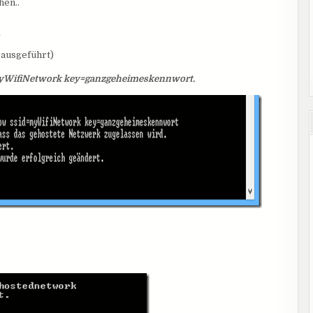
hen..
n
ausgeführt)
MyWifiNetwork key=ganzgeheimeskennwort.