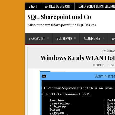
Skip
START
ARTIKEL ÜBERSICHT
DATENSCHUTZEINSTELLUNG
to
SQL, Sharepoint und Co
content
Alles rund um Sharepoint und SQL Server
SHAREPOINT
SQL SERVER
ALLGEMEINES
A
POSTED
WINDOW
IN
Windows 8.1 als WLAN Hot
FUMUS
23.