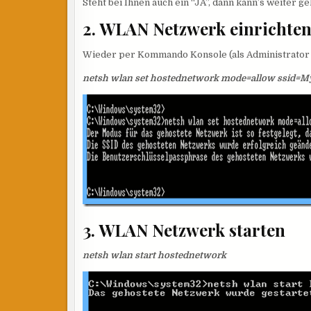
Steht bei Ihnen auch ein “JA”, dann kann’s weiter ge
2. WLAN Netzwerk einrichte
Wieder per Kommando Konsole (als Administrator 
netsh wlan set hostednetwork mode=allow ssid=
3. WLAN Netzwerk starten
netsh wlan start hostednetwork